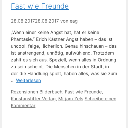
Fast wie Freunde
28.08.2017
28.08.2017
von
eag
„Wenn einer keine Angst hat, hat er keine
Phantasie.“ Erich Kästner Angst haben – das ist
uncool, feige, lächerlich. Genau hinschauen – das
ist anstrengend, unnötig, aufwühlend. Trotzdem
zahlt es sich aus. Speziell, wenn alles in Ordnung
zu sein scheint. Die Menschen in der Stadt, in
der die Handlung spielt, haben alles, was sie zum
…
Weiterlesen
Kategorien
Schlagwörter
Rezensionen
Bilderbuch
,
Fast wie Freunde
,
Kunstanstifter Verlag
,
Mirjam Zels
Schreibe einen
Kommentar