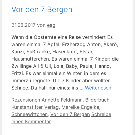
Vor den 7 Bergen
21.08.2017
von
eag
Wenn die Obsternte eine Reise verhindert Es
waren einmal 7 Äpfel: Erzherzog Anton, Åkerö,
Kanzi, Süßfranke, Hasenkopf, Elstar,
Hausmütterchen. Es waren einmal 7 Kinder: die
Zwillinge Ali & Uli, Lola, Baby, Paula, Hanno,
Fritzi. Es war einmal ein Winter, in dem es
immerzu regnete. Die 7 Kinder aber wollten
Schnee. Da half nur eines: ins …
Weiterlesen
Kategorien
Schlagwörter
Rezensionen
Annette Feldmann
,
Bilderbuch
,
Kunstanstifter Verlag
,
Mareike Engelke
,
Schneewittchen
,
Vor den 7 Bergen
Schreibe
einen Kommentar