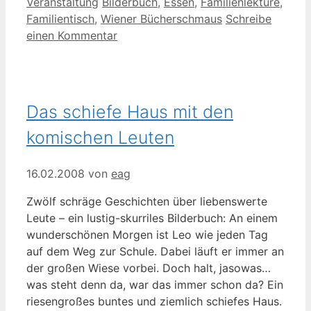
Kategorien
Schlagwörter
Veranstaltung
Bilderbuch
,
Essen
,
Familienlektüre
,
Familientisch
,
Wiener Bücherschmaus
Schreibe
einen Kommentar
Das schiefe Haus mit den
komischen Leuten
16.02.2008
von
eag
Zwölf schräge Geschichten über liebenswerte
Leute – ein lustig-skurriles Bilderbuch: An einem
wunderschönen Morgen ist Leo wie jeden Tag
auf dem Weg zur Schule. Dabei läuft er immer an
der großen Wiese vorbei. Doch halt, jasowas…
was steht denn da, war das immer schon da? Ein
riesengroßes buntes und ziemlich schiefes Haus.