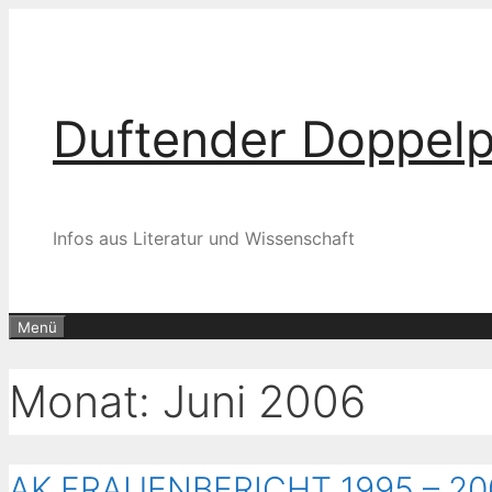
Zum
Inhalt
springen
Duftender Doppel
Infos aus Literatur und Wissenschaft
Menü
Monat:
Juni 2006
AK FRAUENBERICHT 1995 – 20