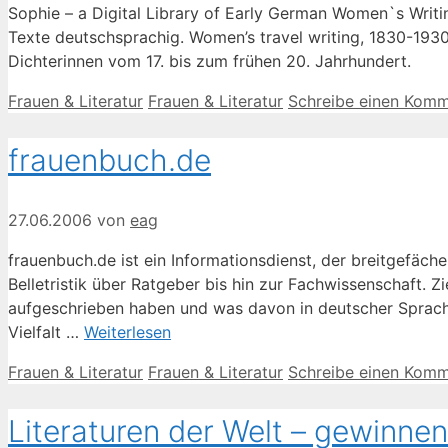
Sophie – a Digital Library of Early German Women`s Writing
Texte deutschsprachig. Women’s travel writing, 1830-193
Dichterinnen vom 17. bis zum frühen 20. Jahrhundert.
Kategorien
Schlagwörter
Frauen & Literatur
Frauen & Literatur
Schreibe einen Komm
frauenbuch.de
27.06.2006
von
eag
frauenbuch.de ist ein Informationsdienst, der breitgefäche
Belletristik über Ratgeber bis hin zur Fachwissenschaft. 
aufgeschrieben haben und was davon in deutscher Sprache
Vielfalt …
Weiterlesen
Kategorien
Schlagwörter
Frauen & Literatur
Frauen & Literatur
Schreibe einen Komm
Literaturen der Welt – gewinne