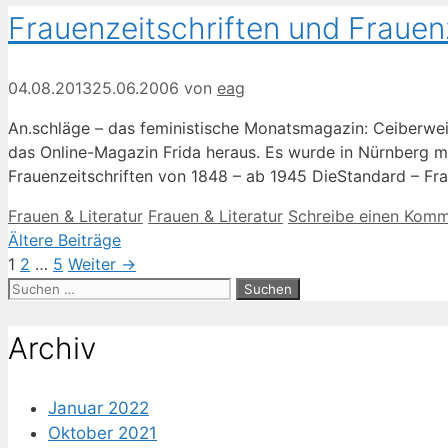
Frauenzeitschriften und Fraue
04.08.2013
25.06.2006
von
eag
An.schläge – das feministische Monatsmagazin: Ceiberweibe
das Online-Magazin Frida heraus. Es wurde in Nürnberg m
Frauenzeitschriften von 1848 – ab 1945 DieStandard – Fr
Kategorien
Schlagwörter
Frauen & Literatur
Frauen & Literatur
Schreibe einen Komm
Ältere Beiträge
Seite
Seite
Seite
1
2
…
5
Weiter
→
Suche
nach:
Archiv
Januar 2022
Oktober 2021