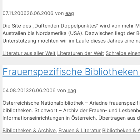
07.11.2006
26.06.2006
von
eag
Die Site des „Duftenden Doppelpunktes“ wird von mehr Me
Australien bis Nordamerika (USA). Dazwischen liegt der B
Unterstützung möchten wir im Laufe dieses Jahres eine ne
Kategorien
Schlagwörter
Literatur aus aller Welt
Literaturen der Welt
Schreibe eine
Frauenspezifische Bibliotheken
04.08.2013
26.06.2006
von
eag
Österreichische Nationalbibliothek – Ariadne frauenspezif
bibliotheken. Stichwort – Archiv der Frauen- und Lesben
Informationseinrichtungen in Österreich. Übertragen aus 
Kategorien
Schlagwörter
Bibliotheken & Archive
,
Frauen & Literatur
Bibliotheken & 