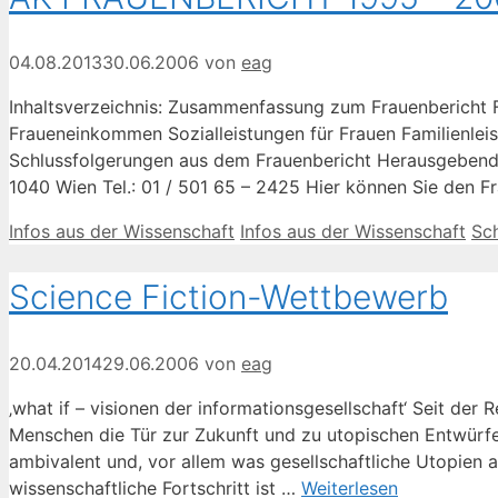
04.08.2013
30.06.2006
von
eag
Inhaltsverzeichnis: Zusammenfassung zum Frauenbericht F
Fraueneinkommen Sozialleistungen für Frauen Familienlei
Schlussfolgerungen aus dem Frauenbericht Herausgebende I
1040 Wien Tel.: 01 / 501 65 – 2425 Hier können Sie den 
Kategorien
Schlagwörter
Infos aus der Wissenschaft
Infos aus der Wissenschaft
Sc
Science Fiction-Wettbewerb
20.04.2014
29.06.2006
von
eag
‚what if – visionen der informationsgesellschaft‘ Seit de
Menschen die Tür zur Zukunft und zu utopischen Entwürfen 
ambivalent und, vor allem was gesellschaftliche Utopien 
wissenschaftliche Fortschritt ist …
Weiterlesen