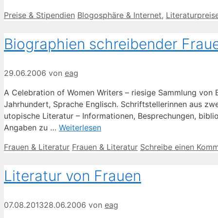
Kategorien
Schlagwörter
Preise & Stipendien
Blogosphäre & Internet
,
Literaturpreis
Biographien schreibender Frau
29.06.2006
von
eag
A Celebration of Women Writers – riesige Sammlung von Bi
Jahrhundert, Sprache Englisch. Schriftstellerinnen aus zw
utopische Literatur – Informationen, Besprechungen, bib
Angaben zu …
Weiterlesen
Kategorien
Schlagwörter
Frauen & Literatur
Frauen & Literatur
Schreibe einen Komm
Literatur von Frauen
07.08.2013
28.06.2006
von
eag