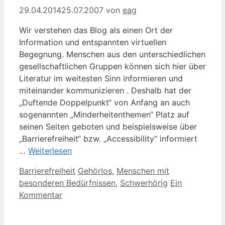
29.04.2014
25.07.2007
von
eag
Wir verstehen das Blog als einen Ort der
Information und entspannten virtuellen
Begegnung. Menschen aus den unterschiedlichen
gesellschaftlichen Gruppen können sich hier über
Literatur im weitesten Sinn informieren und
miteinander kommunizieren . Deshalb hat der
„Duftende Doppelpunkt“ von Anfang an auch
sogenannten „Minderheitenthemen“ Platz auf
seinen Seiten geboten und beispielsweise über
„Barrierefreiheit“ bzw. „Accessibility“ informiert
…
Weiterlesen
Kategorien
Schlagwörter
Barrierefreiheit
Gehörlos
,
Menschen mit
besonderen Bedürfnissen
,
Schwerhörig
Ein
Kommentar