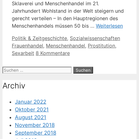
Sklaverei und Menschenhandel im 21.
Jahrhundert Wohlstand in der Welt steigern und
gerecht verteilen – In den Hauptregionen des
Menschenhandels müssen 50 bis …
Weiterlesen
Kategorien
Schlagw
Politik & Zeitgeschichte
,
Sozialwissenschaften
Frauenhandel
,
Menschenhandel
,
Prostitution
,
Sexarbeit
8 Kommentare
Suche
nach:
Archiv
Januar 2022
Oktober 2021
August 2021
November 2018
September 2018