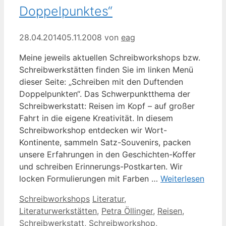
Doppelpunktes“
28.04.2014
05.11.2008
von
eag
Meine jeweils aktuellen Schreibworkshops bzw.
Schreibwerkstätten finden Sie im linken Menü
dieser Seite: „Schreiben mit den Duftenden
Doppelpunkten“. Das Schwerpunktthema der
Schreibwerkstatt: Reisen im Kopf – auf großer
Fahrt in die eigene Kreativität. In diesem
Schreibworkshop entdecken wir Wort-
Kontinente, sammeln Satz-Souvenirs, packen
unsere Erfahrungen in den Geschichten-Koffer
und schreiben Erinnerungs-Postkarten. Wir
locken Formulierungen mit Farben …
Weiterlesen
Kategorien
Schlagwörter
Schreibworkshops
Literatur
,
Literaturwerkstätten
,
Petra Öllinger
,
Reisen
,
Schreibwerkstatt
,
Schreibworkshop
,