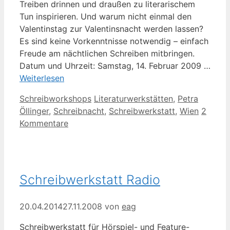
Treiben drinnen und draußen zu literarischem
Tun inspirieren. Und warum nicht einmal den
Valentinstag zur Valentinsnacht werden lassen?
Es sind keine Vorkenntnisse notwendig – einfach
Freude am nächtlichen Schreiben mitbringen.
Datum und Uhrzeit: Samstag, 14. Februar 2009 …
Weiterlesen
Kategorien
Schlagwörter
Schreibworkshops
Literaturwerkstätten
,
Petra
Öllinger
,
Schreibnacht
,
Schreibwerkstatt
,
Wien
2
Kommentare
Schreibwerkstatt Radio
20.04.2014
27.11.2008
von
eag
Schreibwerkstatt für Hörspiel- und Feature-