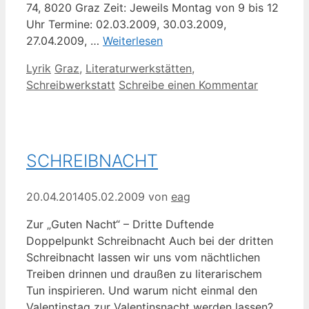
74, 8020 Graz Zeit: Jeweils Montag von 9 bis 12
Uhr Termine: 02.03.2009, 30.03.2009,
27.04.2009, …
Weiterlesen
Kategorien
Schlagwörter
Lyrik
Graz
,
Literaturwerkstätten
,
Schreibwerkstatt
Schreibe einen Kommentar
SCHREIBNACHT
20.04.2014
05.02.2009
von
eag
Zur „Guten Nacht“ – Dritte Duftende
Doppelpunkt Schreibnacht Auch bei der dritten
Schreibnacht lassen wir uns vom nächtlichen
Treiben drinnen und draußen zu literarischem
Tun inspirieren. Und warum nicht einmal den
Valentinstag zur Valentinsnacht werden lassen?