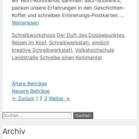
wir Wort-Kontinente, sammeln Satz-Souvenirs,
packen unsere Erfahrungen in den Geschichten-
Koffer und schreiben Erinnerungs-Postkarten. …
Weiterlesen
Kategorien
Schlagwörter
Schreibworkshops
Der Duft des Doppelpunktes
,
Reisen im Kopf
,
Schreibwerkstatt
,
sinnlich
kreative Schreibwerkstatt
,
Volkshochschule
Landstraße
Schreibe einen Kommentar
Ältere Beiträge
Neuere Beiträge
Seite
Seite
Seite
←
Zurück
1
2
3
Weiter
→
Suche
nach:
Archiv