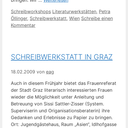
bringen. Wir …
Weiterlesen
Kategorien
Schlagwörter
Schreibworkshops
Literaturwerkstätten
,
Petra
Öllinger
,
Schreibwerkstatt
,
Wien
Schreibe einen
Kommentar
SCHREIBWERKSTATT IN GRAZ
18.02.2009
von
eag
Auch in diesem Frühjahr bietet das Frauenreferat
der Stadt Graz literarisch interessierten Frauen
wieder die Möglichkeit unter Anleitung und
Betreuung von Sissi Sattler-Zisser (System.
Superviserin und Origanisationsberaterin) ihre
Gedanken und Erlebnisse zu Papier zu bringen.
Ort: Jugendgästehaus, Raum „Asien“, Idlhofgasse