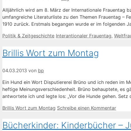
Alljährlich wird am 8. März der Internationale Frauentag 
umfangreiche Literaturliste zu den Themen Frauentag – Fe
1910 zurück. Erstmals begangen wurde er im folgenden J
Kategorien
Schlagwörter
Politik & Zeitgeschichte
Interantionaler Frauentag
,
Weltfra
Brillis Wort zum Montag
04.03.2013
von
bp
Ein Hund ein Wort Disputiererei Brüno und ich reden im M
heftige Meinungsverschiedenheit. Brüno behauptete, es g
antwortete ich und legte los: „Vor die Hunde gehen. Setz 
Kategorien
Brillis Wort zum Montag
Schreibe einen Kommentar
Bücherkinder: Kinderbücher – 