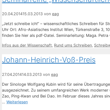
20.04.2014
15.03.2013
von
eag
„Jetzt schreibe ich!“ – wissenschaftliches Schreiben für S
Uhr Ort: Afro-Asiatisches Institut Wien, Türkenstraße 3,
finden Sie hier als pdf-Datei. Seminarleitung: Maga. Petr
Kategorien
Infos aus der Wissenschaft
,
Rund ums Schreiben
,
Schreib
Johann-Heinrich-Voß-Preis
27.04.2014
14.03.2013
von
eag
Der Sinologe Wolfgang Kubin wird für seine Übertragung
ausgezeichnet. Zu seinem umfangreichen Werk moderner u
Zao, Ping-Kwan und Bei Dao. Im Februar dieses Jahres sin
…
Weiterlesen