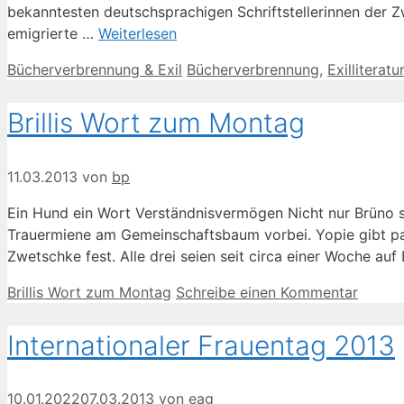
bekanntesten deutschsprachigen Schriftstellerinnen der 
emigrierte …
Weiterlesen
Kategorien
Schlagwörter
Bücherverbrennung & Exil
Bücherverbrennung
,
Exilliteratur
Brillis Wort zum Montag
11.03.2013
von
bp
Ein Hund ein Wort Verständnisvermögen Nicht nur Brüno sch
Trauermiene am Gemeinschaftsbaum vorbei. Yopie gibt patz
Zwetschke fest. Alle drei seien seit circa einer Woche auf
Kategorien
Brillis Wort zum Montag
Schreibe einen Kommentar
Internationaler Frauentag 2013
10.01.2022
07.03.2013
von
eag