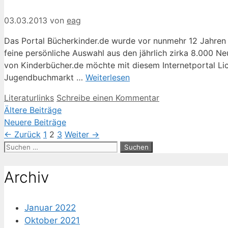
03.03.2013
von
eag
Das Portal Bücherkinder.de wurde vor nunmehr 12 Jahren vo
feine persönliche Auswahl aus den jährlich zirka 8.000 N
von Kinderbücher.de möchte mit diesem Internetportal Li
Jugendbuchmarkt …
Weiterlesen
Kategorien
Literaturlinks
Schreibe einen Kommentar
Ältere Beiträge
Neuere Beiträge
Seite
Seite
Seite
←
Zurück
1
2
3
Weiter
→
Suche
nach:
Archiv
Januar 2022
Oktober 2021