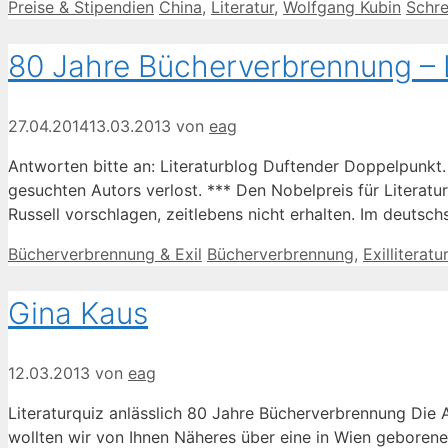
Kategorien
Schlagwörter
Preise & Stipendien
China
,
Literatur
,
Wolfgang Kubin
Schr
80 Jahre Bücherverbrennung – Li
27.04.2014
13.03.2013
von
eag
Antworten bitte an: Literaturblog Duftender Doppelpunkt
gesuchten Autors verlost. *** Den Nobelpreis für Literat
Russell vorschlagen, zeitlebens nicht erhalten. Im deuts
Kategorien
Schlagwörter
Bücherverbrennung & Exil
Bücherverbrennung
,
Exilliteratur
Gina Kaus
12.03.2013
von
eag
Literaturquiz anlässlich 80 Jahre Bücherverbrennung Die 
wollten wir von Ihnen Näheres über eine in Wien geborene 