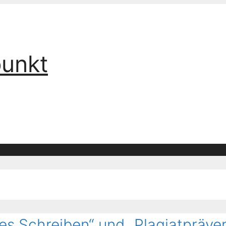
punkt
es Schreiben“ und „Plagiatpräven