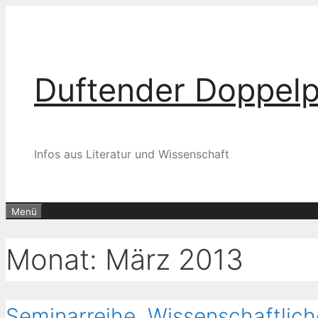
Zum
Inhalt
springen
Duftender Doppel
Infos aus Literatur und Wissenschaft
Menü
Monat:
März 2013
Seminarreihe „Wissenschaftlich