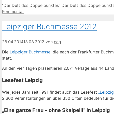
Kategorien
Schlagwörter
“Der Duft des Doppelpunktes”
Der Duft des Doppelpunkt
Kommentar
Leipziger Buchmesse 2012
28.04.2014
13.03.2012
von
eag
Die
Leipziger Buchmesse
, die nach der Frankfurter Buch
statt.
An den vier Tagen präsentieren 2.071 Verlage aus 44 Lä
Lesefest Leipzig
Wie jedes Jahr seit 1991 findet auch das Lesefest
„Leipzig 
2.600 Veranstaltungen an über 350 Orten bedeuten für die
„Eine ganze Frau – ohne Skalpell!“ in Leipzig