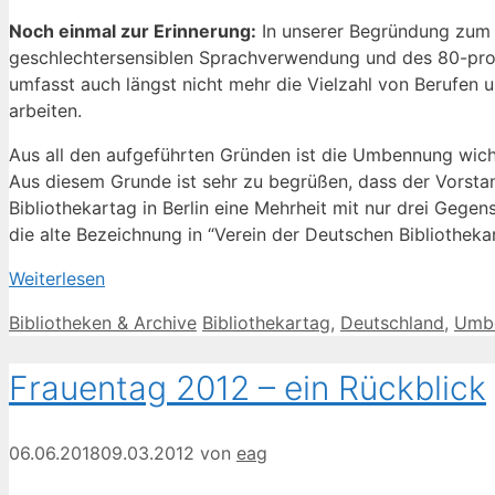
Noch einmal zur Erinnerung:
In unserer Begründung zum A
geschlechtersensiblen Sprachverwendung und des 80-proze
umfasst auch längst nicht mehr die Vielzahl von Berufen u
arbeiten.
Aus all den aufgeführten Gründen ist die Umbennung wichtig
Aus diesem Grunde ist sehr zu begrüßen, dass der Vorsta
Bibliothekartag in Berlin eine Mehrheit mit nur drei Geg
die alte Bezeichnung in “Verein der Deutschen Bibliothekar
Weiterlesen
Kategorien
Schlagwörter
Bibliotheken & Archive
Bibliothekartag
,
Deutschland
,
Umb
Frauentag 2012 – ein Rückblick
06.06.2018
09.03.2012
von
eag