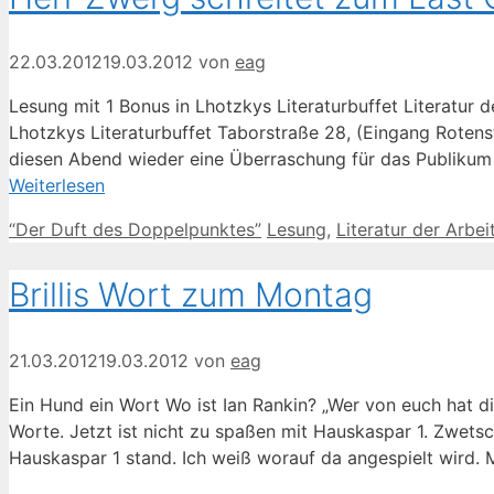
22.03.2012
19.03.2012
von
eag
Lesung mit 1 Bonus in Lhotzkys Literaturbuffet Literatur 
Lhotzkys Literaturbuffet Taborstraße 28, (Eingang Roten
diesen Abend wieder eine Überraschung für das Publikum 
Weiterlesen
Kategorien
Schlagwörter
“Der Duft des Doppelpunktes”
Lesung
,
Literatur der Arbei
Brillis Wort zum Montag
21.03.2012
19.03.2012
von
eag
Ein Hund ein Wort Wo ist Ian Rankin? „Wer von euch hat di
Worte. Jetzt ist nicht zu spaßen mit Hauskaspar 1. Zwets
Hauskaspar 1 stand. Ich weiß worauf da angespielt wird.