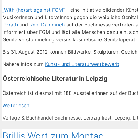
„With (he)art against FGM“
– eine Initiative bildender Küns
MusikerInnen und LiteratInnen gegen die weibliche Genita
Porath
und
Reni Dammrich
auf der Buchmesse vertreten se
informiert über FGM und lädt alle Menschen dazu ein, sich
Genitalverstümmelung versus kosmetische Genitaloperati
Bis 31. August 2012 können Bildwerke, Skulpturen, Gedich
Nähere Infos zum
Kunst- und Literaturwettbewerb
.
Österreichische Literatur in Leipzig
Österreich ist diesmal mit 188 AusstellerInnen auf der Bu
Weiterlesen
Kategorien
Schlagwörter
Verlage & Buchhandel
Buchmesse
,
Leipzig liest
,
Lepzig
,
Li
Brillis Wort zum Montag