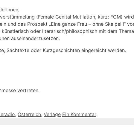
tlerInnen,
lverstümmelung (Female Genital Mutilation, kurz: FGM) wir
in und das Prospekt „Eine ganze Frau – ohne Skalpell!“ vor
 künstlerisch oder literarisch/philosophisch mit dem Thema
onen auseinanderzusetzen.
te, Sachtexte oder Kurzgeschichten eingereicht werden.
chmesse vertreten.
teradio
,
Österreich
,
Verlage
Ein Kommentar