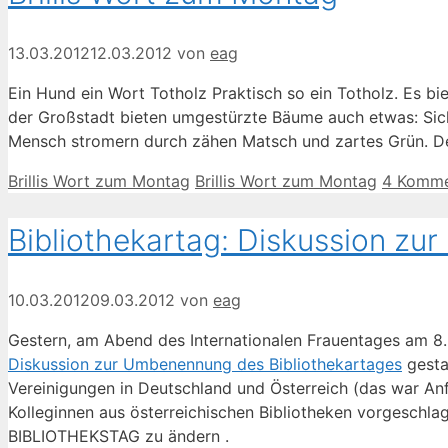
13.03.2012
12.03.2012
von
eag
Ein Hund ein Wort Totholz Praktisch so ein Totholz. Es bi
der Großstadt bieten umgestürzte Bäume auch etwas: Sich
Mensch stromern durch zähen Matsch und zartes Grün. 
Kategorien
Schlagwörter
Brillis Wort zum Montag
Brillis Wort zum Montag
4 Komme
Bibliothekartag: Diskussion z
10.03.2012
09.03.2012
von
eag
Gestern, am Abend des Internationalen Frauentages am 8.
Diskussion zur Umbenennung des Bibliothekartages
gesta
Vereinigungen in Deutschland und Österreich (das war A
Kolleginnen aus österreichischen Bibliotheken vorgeschlag
BIBLIOTHEKSTAG zu ändern .