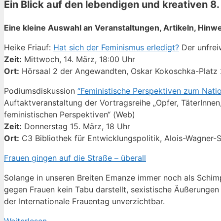
Ein Blick auf den lebendigen und kreativen 8
Eine kleine Auswahl an Veranstaltungen, Artikeln, Hinw
Heike Friauf:
Hat sich der Feminismus erledigt?
Der unfrei
Zeit:
Mittwoch, 14. März, 18:00 Uhr
Ort:
Hörsaal 2 der Angewandten, Oskar Kokoschka-Platz 
Podiumsdiskussion
“Feministische Perspektiven zum Natio
Auftaktveranstaltung der Vortragsreihe „Opfer, TäterInne
feministischen Perspektiven“ (Web)
Zeit:
Donnerstag 15. März, 18 Uhr
Ort:
C3 Bibliothek für Entwicklungspolitik, Alois-Wagner-
Frauen gingen auf die Straße – überall
Solange in unseren Breiten Emanze immer noch als Schimpfw
gegen Frauen kein Tabu darstellt, sexistische Äußerunge
der Internationale Frauentag unverzichtbar.