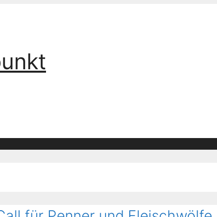
punkt
all für Penner und Fleischwölfe