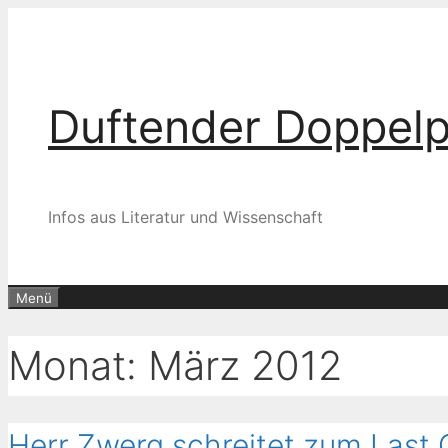
Zum
Inhalt
springen
Duftender Doppel
Infos aus Literatur und Wissenschaft
Menü
Monat:
März 2012
Herr Zwerg schreitet zum Last C