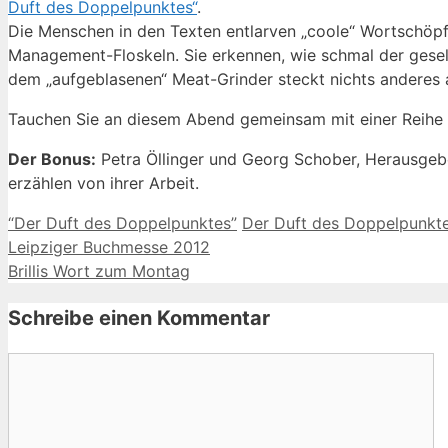
Duft des Doppelpunktes“
.
Die Menschen in den Texten entlarven „coole“ Wortschöpf
Management-Floskeln. Sie erkennen, wie schmal der gesells
dem „aufgeblasenen“ Meat-Grinder steckt nichts anderes al
Tauchen Sie an diesem Abend gemeinsam mit einer Reihe de
Der Bonus:
Petra Öllinger und Georg Schober, Herausgeber
erzählen von ihrer Arbeit.
Kategorien
Schlagwörter
“Der Duft des Doppelpunktes”
Der Duft des Doppelpunkt
Leipziger Buchmesse 2012
Brillis Wort zum Montag
Schreibe einen Kommentar
Kommentar