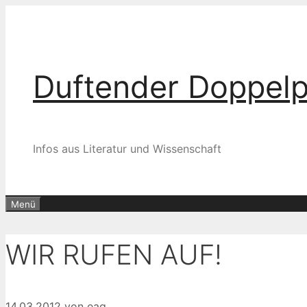
Zum
Inhalt
springen
Duftender Doppel
Infos aus Literatur und Wissenschaft
Menü
WIR RUFEN AUF!
14.03.2012
von
eag