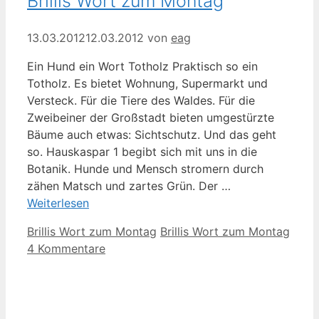
Brillis Wort zum Montag
13.03.2012
12.03.2012
von
eag
Ein Hund ein Wort Totholz Praktisch so ein
Totholz. Es bietet Wohnung, Supermarkt und
Versteck. Für die Tiere des Waldes. Für die
Zweibeiner der Großstadt bieten umgestürzte
Bäume auch etwas: Sichtschutz. Und das geht
so. Hauskaspar 1 begibt sich mit uns in die
Botanik. Hunde und Mensch stromern durch
zähen Matsch und zartes Grün. Der …
Weiterlesen
Kategorien
Schlagwörter
Brillis Wort zum Montag
Brillis Wort zum Montag
4 Kommentare