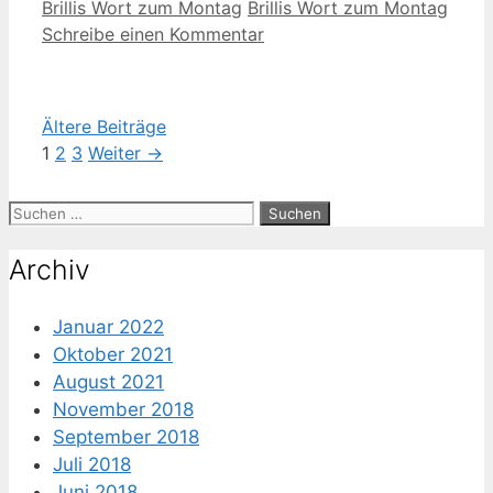
Kategorien
Schlagwörter
Brillis Wort zum Montag
Brillis Wort zum Montag
Schreibe einen Kommentar
Ältere Beiträge
Seite
Seite
Seite
1
2
3
Weiter
→
Suche
nach:
Archiv
Januar 2022
Oktober 2021
August 2021
November 2018
September 2018
Juli 2018
Juni 2018