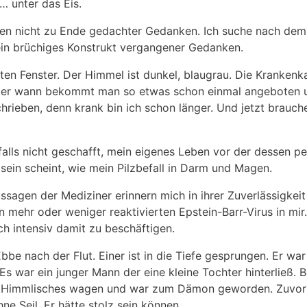
… unter das Eis.
eben nicht zu Ende gedachter Gedanken. Ich suche nach de
 ein brüchiges Konstrukt vergangener Gedanken.
ten Fenster. Der Himmel ist dunkel, blaugrau. Die Krankenka
. Aber wann bekommt man so etwas schon einmal angeboten
rieben, denn krank bin ich schon länger. Und jetzt brauche 
denfalls nicht geschafft, mein eigenes Leben vor der dessen
 sein scheint, wie mein Pilzbefall in Darm und Magen.
ssagen der Mediziner erinnern mich in ihrer Zuverlässigkeit
n mehr oder weniger reaktivierten Epstein-Barr-Virus in mir
ch intensiv damit zu beschäftigen.
e nach der Flut. Einer ist in die Tiefe gesprungen. Er war
s war ein junger Mann der eine kleine Tochter hinterließ. 
llte Himmlisches wagen und war zum Dämon geworden. Zuvor
 Seil. Er hätte stolz sein können.