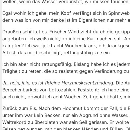
wollen, wenn das Wasser verdunstet, wir müssen tauchen 
Egal wohin ich gehe, mein Kopf verfängt sich in Spinnw
denn was ich von mir denke ist im Eigentlichen nur mehr
Draußen schüttet es. Frischer Wind zieht durch die gekipp
angeboten. Ich weiß nicht, ob ich eine Kur machen soll
kämpfen? Ich war jetzt acht Wochen krank, d.h. krankgesch
Attest, das mir bescheinigt, rettungsfähig zu sein.
Ich bin aber nicht rettungsfähig. Bislang habe ich es je
Trägheit zu retten, die so resistent gegen Veränderung zu
Ja, nein, jain, es ist (k)eine Herzmuskelentzündung.
Die Au
Berechenbarkeit von Lottozahlen. Feststeht: Ich habe eine
auch nicht, obwohl ich acht Wochen Zeit gehabt hätte, mi
Zurück zum Eis. Nach dem Hochmut kommt der Fall, die Ebb
unter ihm war kein Becken, nur ein Abgrund ohne Wasser. E
Weltrekord zu überbieten war sein Seil gerissen. Er wo
Felsen bezwungen, mit den blanken Händen und Füßen. Ohne