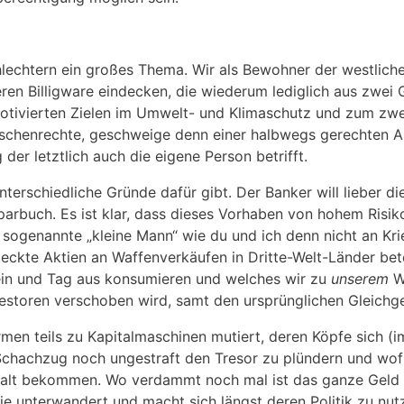
hlechtern ein großes Thema. Wir als Bewohner der westlich
en Billigware eindecken, die wiederum lediglich aus zwei Gr
motivierten Zielen im Umwelt- und Klimaschutz und zum zw
chenrechte, geschweige denn einer halbwegs gerechten Arb
er letztlich auch die eigene Person betrifft.
nterschiedliche Gründe dafür gibt. Der Banker will lieber di
arbuch. Es ist klar, dass dieses Vorhaben von hohem Risiko
 sogenannte „kleine Mann“ wie du und ich denn nicht an Kri
kte Aktien an Waffenverkäufen in Dritte-Welt-Länder beteili
 ein und Tag aus konsumieren und welches wir zu
unserem
W
estoren verschoben wird, samt den ursprünglichen Gleichg
en teils zu Kapitalmaschinen mutiert, deren Köpfe sich (i
Schachzug noch ungestraft den Tresor zu plündern und wofü
ckhalt bekommen. Wo verdammt noch mal ist das ganze Gel
e unterwandert und macht sich längst deren Politik zu nut