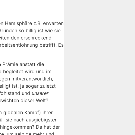
en Hemisphäre z.B. erwarten
ünden so billig ist wie sie
eiten den erschreckend
eitsentlohnung betrifft. Es
e Prämie anstatt die
 begleitet wird und im
egen mitverantwortlich,
gt ist, ja sogar zuletzt
ohlstand und
unserer
ewichten dieser Welt?
m globalen Kampf) ihrer
r sie nach ausgiebigster
d hingekommen? Da hat der
ze, um selbige mehr und