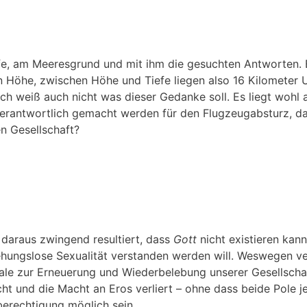
efe, am Meeresgrund und mit ihm die gesuchten Antworten. 
rn Höhe, zwischen Höhe und Tiefe liegen also 16 Kilometer
. Ich weiß auch nicht was dieser Gedanke soll. Es liegt wohl
erantwortlich gemacht werden für den Flugzeugabsturz, da
n Gesellschaft?
n daraus zwingend resultiert, dass
Gott
nicht existieren kann
eziehungslose Sexualität verstanden werden will. Weswegen v
nale zur Erneuerung und Wiederbelebung unserer Gesellscha
ht und die Macht an Eros verliert – ohne dass beide Pole j
berechtigung möglich sein.