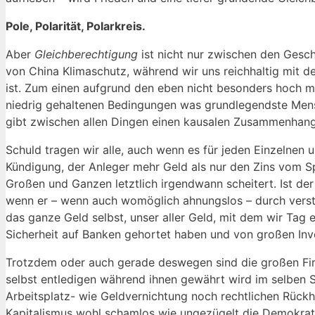
Pole, Polarität, Polarkreis.
Aber
Gleichberechtigung
ist nicht nur zwischen den Gesc
von China Klimaschutz, während wir uns reichhaltig mit der
ist. Zum einen aufgrund den eben nicht besonders hoch 
niedrig gehaltenen Bedingungen was grundlegendste Mens
gibt zwischen allen Dingen einen kausalen Zusammenhang d
Schuld tragen wir alle, auch wenn es für jeden Einzelnen u
Kündigung, der Anleger mehr Geld als nur den Zins vom Sp
Großen und Ganzen letztlich irgendwann scheitert. Ist der
wenn er – wenn auch womöglich ahnungslos – durch verstec
das ganze Geld selbst, unser aller Geld, mit dem wir Tag
Sicherheit auf Banken gehortet haben und von großen Inv
Trotzdem oder auch gerade deswegen sind die großen Firm
selbst entledigen während ihnen gewährt wird im selben 
Arbeitsplatz- wie Geldvernichtung noch rechtlichen Rü
Kapitalismus wohl schamlos wie ungezügelt die Demokrati