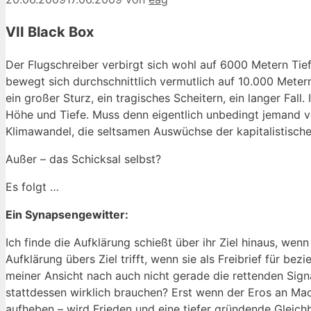
VII Black Box
Der Flugschreiber verbirgt sich wohl auf 6000 Metern Ti
bewegt sich durchschnittlich vermutlich auf 10.000 Mete
ein großer Sturz, ein tragisches Scheitern, ein langer Fall
Höhe und Tiefe. Muss denn eigentlich unbedingt jemand v
Klimawandel, die seltsamen Auswüchse der kapitalistische
Außer – das Schicksal selbst?
Es folgt …
Ein Synapsengewitter:
Ich finde die Aufklärung schießt über ihr Ziel hinaus, wen
Aufklärung übers Ziel trifft, wenn sie als Freibrief für b
meiner Ansicht nach auch nicht gerade die rettenden Sig
stattdessen wirklich brauchen? Erst wenn der Eros an Mac
aufheben – wird Frieden und eine tiefer gründende Gleich