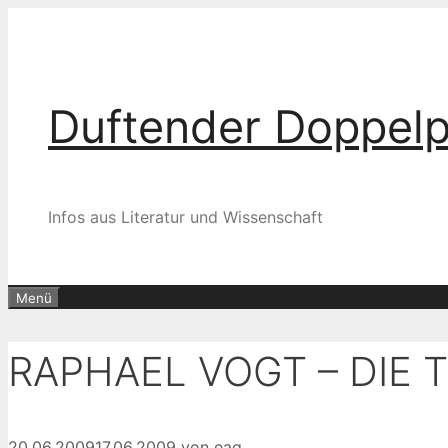
Zum
Inhalt
springen
Duftender Doppel
Infos aus Literatur und Wissenschaft
Menü
RAPHAEL VOGT – DIE T
20.06.2009
17.06.2009
von
eag