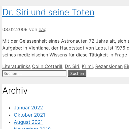
Dr. Siri und seine Toten
03.02.2009
von
eag
Mit der Gelassenheit eines Astronauten 72 Jahre alt, sich
Aufgabe: In Vientiane, der Hauptstadt von Laos, ist 1976 d
seines medizinischen Wissens für diese Tätigkeit in Frag
Kategorien
Schlagwörter
Literaturlinks
Colin Cotterill
,
Dr. Siri
,
Krimi
,
Rezensionen
E
Suche
nach:
Archiv
Januar 2022
Oktober 2021
August 2021