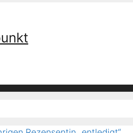
punkt
hrigen Rezensentin „entledigt“