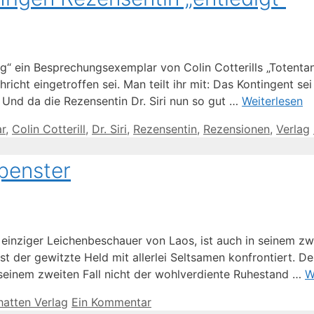
“ ein Besprechungsexemplar von Colin Cotterills „Totentanz 
icht eingetroffen sei. Man teilt ihr mit: Das Kontingent se
nd da die Rezensentin Dr. Siri nun so gut …
Weiterlesen
r
,
Colin Cotterill
,
Dr. Siri
,
Rezensentin
,
Rezensionen
,
Verlag
spenster
 einziger Leichenbeschauer von Laos, ist auch in seinem zwe
 der gewitzte Held mit allerlei Seltsamen konfrontiert. Dem
 seinem zweiten Fall nicht der wohlverdiente Ruhestand …
W
atten Verlag
Ein Kommentar