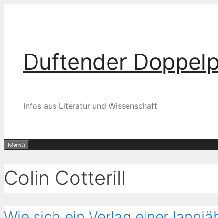
Zum
Inhalt
springen
Duftender Doppel
Infos aus Literatur und Wissenschaft
Menü
Colin Cotterill
Wie sich ein Verlag einer langjä