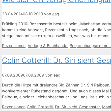
28.04.2014
08.10.2010
von
eag
Frühling 2010: Rezensentin bestellt beim „Manhattan-Verlag
kommt keine Antwort, Rezensentin fragt nach, ob die Nachr
steige, man müsse extrem auswählen, wer was bekomme. U
Kategorien
Schlagwörter
Rezensionen
,
Verlage & Buchhandel
Besprechungsexempla
Colin Cotterill: Dr. Siri sieht Ge
07.09.2009
07.09.2009
von
eag
Durch die Hitze mit dreiundreißig Zähnen Dr. Siri Paiboun,
wohlverdienter Ruhestand gegönnt. Und auch dieses Mal ist
Paiboun, einziger Leichenbeschauer von Laos, ist auch in
Kategorien
Schlagwörter
Rezensionen
Colin Cotterill
,
Dr. Siri sieht Gespenster
,
Manh