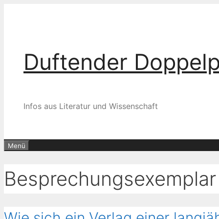
Zum
Inhalt
springen
Duftender Doppel
Infos aus Literatur und Wissenschaft
Menü
Besprechungsexemplar
Wie sich ein Verlag einer langjä