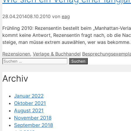
28.04.2014
08.10.2010
von
eag
Frühling 2010: Rezensentin bestellt beim „Manhattan-Verlag
kommt keine Antwort, Rezensentin fragt nach, ob die Nachr
steige, man müsse extrem auswählen, wer was bekomme. U
Kategorien
Schlagwörter
Rezensionen
,
Verlage & Buchhandel
Besprechungsexempla
Suche
nach:
Archiv
Januar 2022
Oktober 2021
August 2021
November 2018
September 2018