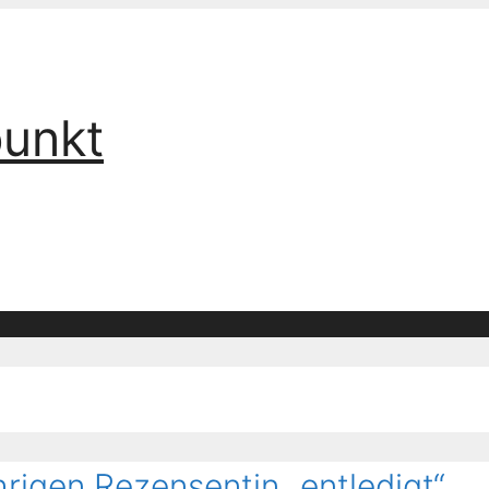
punkt
hrigen Rezensentin „entledigt“