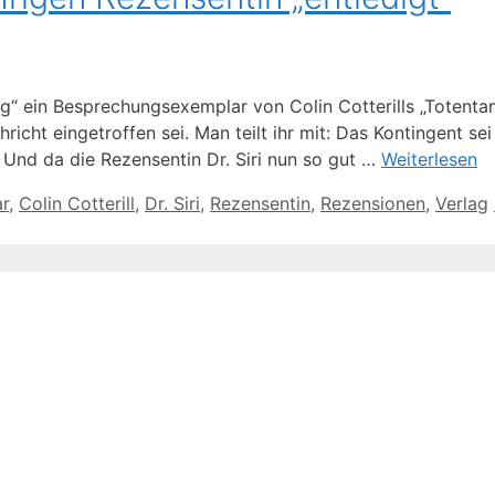
“ ein Besprechungsexemplar von Colin Cotterills „Totentanz 
icht eingetroffen sei. Man teilt ihr mit: Das Kontingent se
nd da die Rezensentin Dr. Siri nun so gut …
Weiterlesen
r
,
Colin Cotterill
,
Dr. Siri
,
Rezensentin
,
Rezensionen
,
Verlag