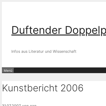
Zum
Inhalt
springen
Duftender Doppel
Infos aus Literatur und Wissenschaft
Menü
Kunstbericht 2006
31.07.2007
von
eag