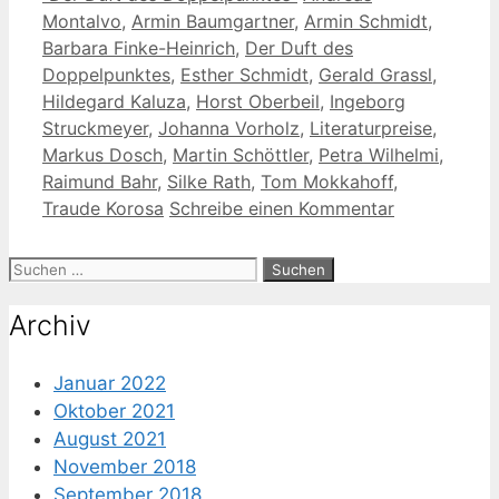
Montalvo
,
Armin Baumgartner
,
Armin Schmidt
,
Barbara Finke-Heinrich
,
Der Duft des
Doppelpunktes
,
Esther Schmidt
,
Gerald Grassl
,
Hildegard Kaluza
,
Horst Oberbeil
,
Ingeborg
Struckmeyer
,
Johanna Vorholz
,
Literaturpreise
,
Markus Dosch
,
Martin Schöttler
,
Petra Wilhelmi
,
Raimund Bahr
,
Silke Rath
,
Tom Mokkahoff
,
Traude Korosa
Schreibe einen Kommentar
Suche
nach:
Archiv
Januar 2022
Oktober 2021
August 2021
November 2018
September 2018