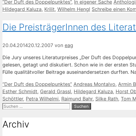
Kategorien
Schlagwö
“Der Duft des Doppelpunktes”
,
In eigener Sache
Anthologi
Hildegard Kaluza
,
Krilit
,
Wilhelm Hengl
Schreibe einen Ko
Die PreisträgerInnen des Litera
20.04.2014
20.12.2007
von
eag
Die Jury unseres Literaturpreises „Der Duft des Doppelp
gelesen, getagt und diskutiert. Schon wie in der ersten St
Fülle qualitätvoller Beitrage auseinandersetzen durften. 
Kategorien
Schlagwörter
“Der Duft des Doppelpunktes”
Andreas Montalvo
,
Armin 
Esther Schmidt
,
Gerald Grassl
,
Hildegard Kaluza
,
Horst Ob
Schöttler
,
Petra Wilhelmi
,
Raimund Bahr
,
Silke Rath
,
Tom M
Suche
nach:
Archiv