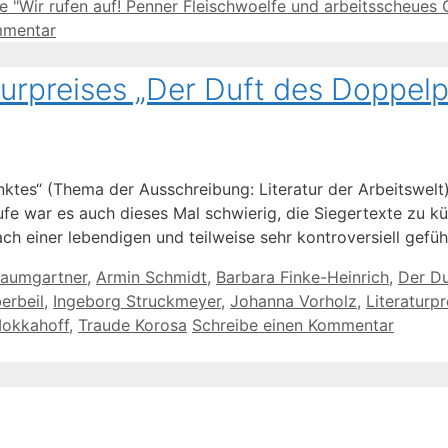
rter
e "Wir rufen auf! Penner Fleischwoelfe und arbeitsscheues 
mmentar
turpreises „Der Duft des Doppel
unktes“ (Thema der Ausschreibung: Literatur der Arbeitswe
ufe war es auch dieses Mal schwierig, die Siegertexte zu kü
Nach einer lebendigen und teilweise sehr kontroversiell gef
Baumgartner
,
Armin Schmidt
,
Barbara Finke-Heinrich
,
Der D
erbeil
,
Ingeborg Struckmeyer
,
Johanna Vorholz
,
Literaturpr
okkahoff
,
Traude Korosa
Schreibe einen Kommentar