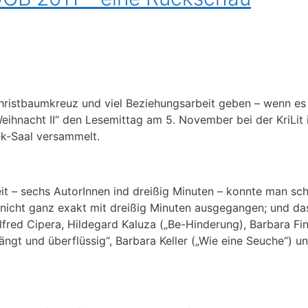
hristbaumkreuz und viel Beziehungsarbeit geben – wenn es 
eihnacht II“ den Lesemittag am 5. November bei der KriLit
k-Saal versammelt.
t – sechs AutorInnen ind dreißig Minuten – konnte man sc
nicht ganz exakt mit dreißig Minuten ausgegangen; und das
lfred Cipera, Hildegard Kaluza („Be-Hinderung), Barbara Fi
ängt und überflüssig“, Barbara Keller („Wie eine Seuche“) u