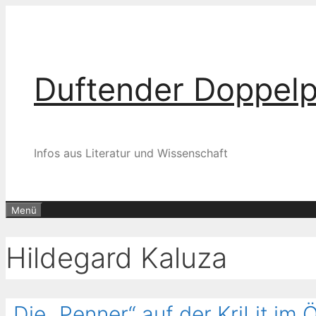
Zum
Inhalt
springen
Duftender Doppel
Infos aus Literatur und Wissenschaft
Menü
Hildegard Kaluza
„Die „Penner“ auf der KriLit im