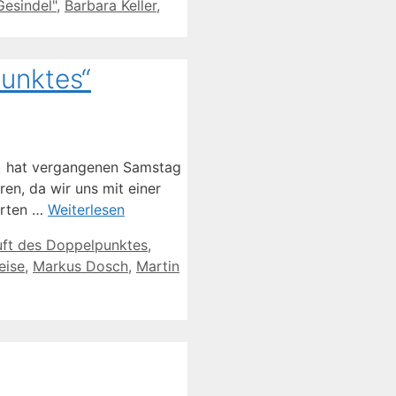
Gesindel"
,
Barbara Keller
,
punktes“
lt) hat vergangenen Samstag
ren, da wir uns mit einer
ührten …
Weiterlesen
uft des Doppelpunktes
,
eise
,
Markus Dosch
,
Martin