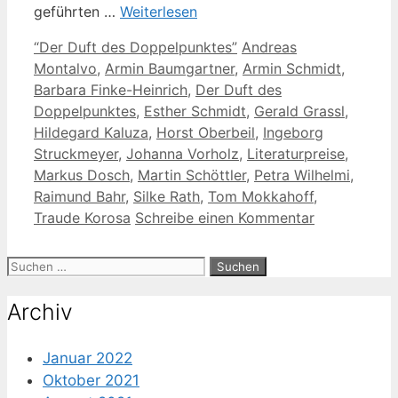
geführten …
Weiterlesen
Kategorien
Schlagwörter
“Der Duft des Doppelpunktes”
Andreas
Montalvo
,
Armin Baumgartner
,
Armin Schmidt
,
Barbara Finke-Heinrich
,
Der Duft des
Doppelpunktes
,
Esther Schmidt
,
Gerald Grassl
,
Hildegard Kaluza
,
Horst Oberbeil
,
Ingeborg
Struckmeyer
,
Johanna Vorholz
,
Literaturpreise
,
Markus Dosch
,
Martin Schöttler
,
Petra Wilhelmi
,
Raimund Bahr
,
Silke Rath
,
Tom Mokkahoff
,
Traude Korosa
Schreibe einen Kommentar
Suche
nach:
Archiv
Januar 2022
Oktober 2021