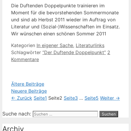
Die Duftenden Doppelpunkte trainieren im
Moment für die bevorstehenden Sommermonate
und sind ab Herbst 2011 wieder im Auftrag von
Literatur und (Sozial-)Wissenschaften im Einsatz.
Wir wünschen einen schönen Sommer 2011
Kategorien
In eigener Sache
,
Literaturlinks
Schlagwörter
“Der Duftende Doppelpunkt”
2
Kommentare
Ältere Beiträge
Neuere Beiträge
←
Zurück
Seite
1
Seite
2
Seite
3
…
Seite
5
Weiter
→
Suche nach:
Archiv