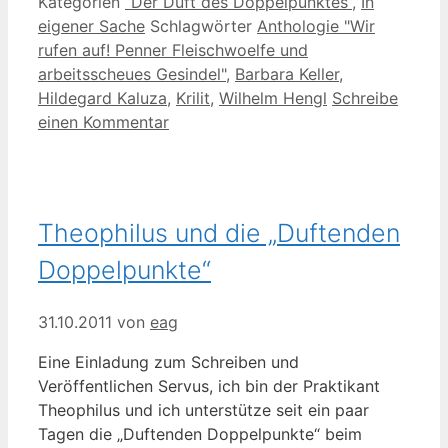
Kategorien
“Der Duft des Doppelpunktes”
,
In
eigener Sache
Schlagwörter
Anthologie "Wir
rufen auf! Penner Fleischwoelfe und
arbeitsscheues Gesindel"
,
Barbara Keller
,
Hildegard Kaluza
,
Krilit
,
Wilhelm Hengl
Schreibe
einen Kommentar
Theophilus und die „Duftenden
Doppelpunkte“
31.10.2011
von
eag
Eine Einladung zum Schreiben und
Veröffentlichen Servus, ich bin der Praktikant
Theophilus und ich unterstütze seit ein paar
Tagen die „Duftenden Doppelpunkte“ beim