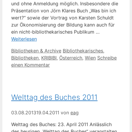
und ohne Anmeldung möglich. Insbesondere die
Präsentation von Jörn Klares Buch „Was bin ich
wert?“ sowie der Vortrag von Karsten Schuldt
zur Ökonomisierung der Bildung kann auch für
ein nicht-bibliothekarisches Publikum …
Weiterlesen
Kategorien
Schlagwörter
Bibliotheken & Archive
Bibliothekarisches
,
Bibliotheken
,
KRIBIBI
,
Österreich
,
Wien
Schreibe
einen Kommentar
Welttag des Buches 2011
03.08.2013
19.04.2011
von
eag
Welttag des Buches: 23. April 2011 Anlässlich
des heurigen „Welttag des Buches“ veranstalten