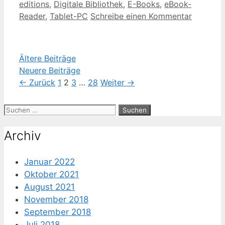
editions
,
Digitale Bibliothek
,
E-Books
,
eBook-
Reader
,
Tablet-PC
Schreibe einen Kommentar
Ältere Beiträge
Neuere Beiträge
Seite
Seite
Seite
Seite
←
Zurück
1
2
3
…
28
Weiter
→
Suche
nach:
Archiv
Januar 2022
Oktober 2021
August 2021
November 2018
September 2018
Juli 2018