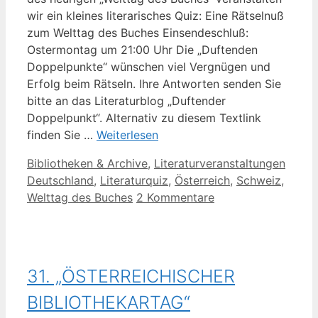
wir ein kleines literarisches Quiz: Eine Rätselnuß
zum Welttag des Buches Einsendeschluß:
Ostermontag um 21:00 Uhr Die „Duftenden
Doppelpunkte“ wünschen viel Vergnügen und
Erfolg beim Rätseln. Ihre Antworten senden Sie
bitte an das Literaturblog „Duftender
Doppelpunkt“. Alternativ zu diesem Textlink
finden Sie …
Weiterlesen
Kategorien
Schla
Bibliotheken & Archive
,
Literaturveranstaltungen
Deutschland
,
Literaturquiz
,
Österreich
,
Schweiz
,
Welttag des Buches
2 Kommentare
31. „ÖSTERREICHISCHER
BIBLIOTHEKARTAG“