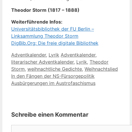
Theodor Storm (1817 – 1888)
Weiterführende Infos:
Universitätsbibliothek der FU Berlin –
Linksammlung Theodor Storm
DigBib.Org: Die freie digitale Bibliothek
Kategorien
Schlagwörter
Adventkalender
,
Lyrik
Adventkalender
,
literarischer Adventkalender
,
Lyrik
,
Theodor
Storm
,
weihnachtliche Gedichte
,
Weihnachtslied
In den Fängen der NS-Fürsorgepolitik
Ausbürgerungen im Austrofaschismus
Schreibe einen Kommentar
Kommentar