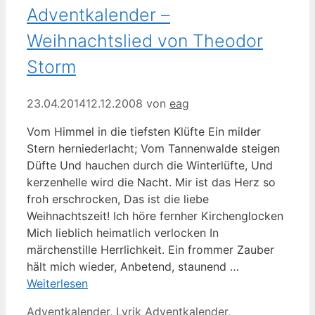
Adventkalender –
Weihnachtslied von Theodor
Storm
23.04.2014
12.12.2008
von
eag
Vom Himmel in die tiefsten Klüfte Ein milder
Stern herniederlacht; Vom Tannenwalde steigen
Düfte Und hauchen durch die Winterlüfte, Und
kerzenhelle wird die Nacht. Mir ist das Herz so
froh erschrocken, Das ist die liebe
Weihnachtszeit! Ich höre fernher Kirchenglocken
Mich lieblich heimatlich verlocken In
märchenstille Herrlichkeit. Ein frommer Zauber
hält mich wieder, Anbetend, staunend …
Weiterlesen
Kategorien
Schlagwörter
Adventkalender
,
Lyrik
Adventkalender
,