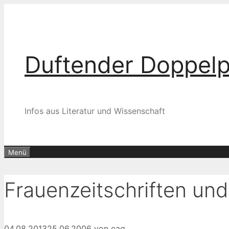
Zum
Inhalt
springen
Duftender Doppel
Infos aus Literatur und Wissenschaft
Menü
Frauenzeitschriften un
04.08.2013
25.06.2006
von
eag