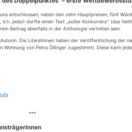
Duft des Doppelpunktes“ – erste Wettbewerbsstu
 uns entschlossen, neben den zehn Hauptpreisen, fünf Wür
, d.h. jede/r durfte einen Text „außer Konkurrenz“ (das hei
em Beitrag ebenfalls in der Anthologie vertreten sein.
Autorin. Die LiteratInnen haben der Veröffentlichung der 
len Wohnung von Petra Öllinger zugestimmt. Diese kann jede
tufe
***
eisträgerInnen