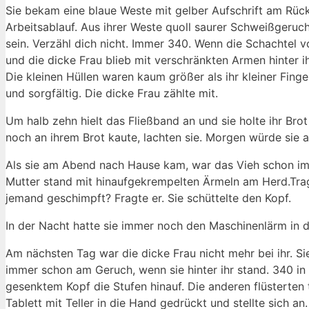
Sie bekam eine blaue Weste mit gelber Aufschrift am Rücke
Arbeitsablauf. Aus ihrer Weste quoll saurer Schweißgeruc
sein. Verzähl dich nicht. Immer 340. Wenn die Schachtel vol
und die dicke Frau blieb mit verschränkten Armen hinter ih
Die kleinen Hüllen waren kaum größer als ihr kleiner Finge
und sorgfältig. Die dicke Frau zählte mit.
Um halb zehn hielt das Fließband an und sie holte ihr Bro
noch an ihrem Brot kaute, lachten sie. Morgen würde sie 
Als sie am Abend nach Hause kam, war das Vieh schon im 
Mutter stand mit hinaufgekrempelten Ärmeln am Herd.Trags
jemand geschimpft? Fragte er. Sie schüttelte den Kopf.
In der Nacht hatte sie immer noch den Maschinenlärm in 
Am nächsten Tag war die dicke Frau nicht mehr bei ihr. Sie
immer schon am Geruch, wenn sie hinter ihr stand. 340 in e
gesenktem Kopf die Stufen hinauf. Die anderen flüsterten
Tablett mit Teller in die Hand gedrückt und stellte sich a