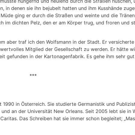
musste hungernd und heulend durch die Straßen huschen, u
en, in denen sie ihn bejubelt hatten und ihm Kusshände zuge
 Müde ging er durch die Straßen und weinte und die Tränen 
h im dichten Pelz, den er am Körper trug, und froren und s
em aber traf ich den Wolfsmann in der Stadt. Er versicherte 
wertvolles Mitglied der Gesellschaft zu werden. Er hätte w
eit gefunden in der Kartonagenfabrik. Es gehe ihm sehr gut 
***
t 1990 in Österreich. Sie studierte Germanistik und Publizist
 und an der Universität New Orleans. Seit 2005 lebt sie in 
Caritas. Das Schreiben hat sie immer schon begleitet; „Masc