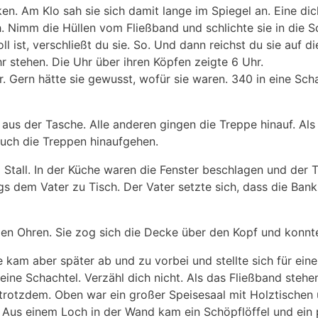
n. Am Klo sah sie sich damit lange im Spiegel an. Eine dick
h. Nimm die Hüllen vom Fließband und schlichte sie in die 
l ist, verschließt du sie. So. Und dann reichst du sie auf d
r stehen. Die Uhr über ihren Köpfen zeigte 6 Uhr.
r. Gern hätte sie gewusst, wofür sie waren. 340 in eine Sch
t aus der Tasche. Alle anderen gingen die Treppe hinauf. Al
auch die Treppen hinaufgehen.
Stall. In der Küche waren die Fenster beschlagen und der 
 dem Vater zu Tisch. Der Vater setzte sich, dass die Bank 
den Ohren. Sie zog sich die Decke über den Kopf und konnt
 kam aber später ab und zu vorbei und stellte sich für eine 
ine Schachtel. Verzähl dich nicht. Als das Fließband stehen 
 trotzdem. Oben war ein großer Speisesaal mit Holztischen
n. Aus einem Loch in der Wand kam ein Schöpflöffel und ein 