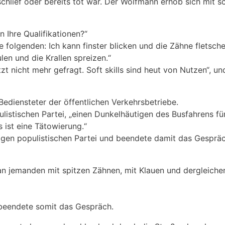
schlief oder bereits tot war. Der Wolfmann erhob sich mit
 Ihre Qualifikationen?“
e folgenden: Ich kann finster blicken und die Zähne fletsch
len und die Krallen spreizen.“
tzt nicht mehr gefragt. Soft skills sind heut von Nutzen“, 
ediensteter der öffentlichen Verkehrsbetriebe.
listischen Partei, „einen Dunkelhäutigen des Busfahrens fü
 ist eine Tätowierung.“
igen populistischen Partei und beendete damit das Gespräc
an jemanden mit spitzen Zähnen, mit Klauen und dergleiche
 beendete somit das Gespräch.