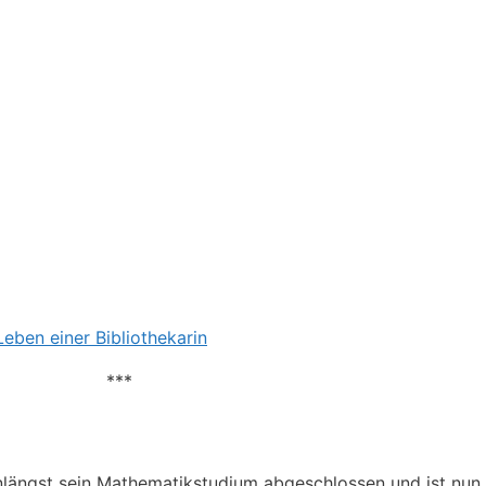
eben einer Bibliothekarin
***
unlängst sein Mathematikstudium abgeschlossen und ist nun 