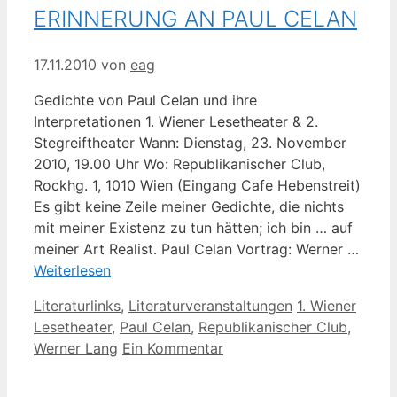
ERINNERUNG AN PAUL CELAN
17.11.2010
von
eag
Gedichte von Paul Celan und ihre
Interpretationen 1. Wiener Lesetheater & 2.
Stegreiftheater Wann: Dienstag, 23. November
2010, 19.00 Uhr Wo: Republikanischer Club,
Rockhg. 1, 1010 Wien (Eingang Cafe Hebenstreit)
Es gibt keine Zeile meiner Gedichte, die nichts
mit meiner Existenz zu tun hätten; ich bin … auf
meiner Art Realist. Paul Celan Vortrag: Werner …
Weiterlesen
Kategorien
Schlagwörter
Literaturlinks
,
Literaturveranstaltungen
1. Wiener
Lesetheater
,
Paul Celan
,
Republikanischer Club
,
Werner Lang
Ein Kommentar