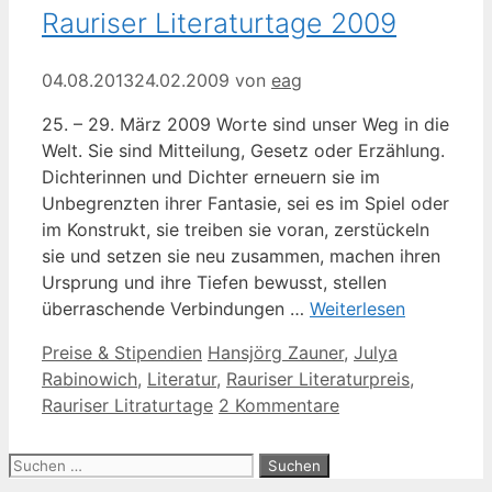
Rauriser Literaturtage 2009
04.08.2013
24.02.2009
von
eag
25. – 29. März 2009 Worte sind unser Weg in die
Welt. Sie sind Mitteilung, Gesetz oder Erzählung.
Dichterinnen und Dichter erneuern sie im
Unbegrenzten ihrer Fantasie, sei es im Spiel oder
im Konstrukt, sie treiben sie voran, zerstückeln
sie und setzen sie neu zusammen, machen ihren
Ursprung und ihre Tiefen bewusst, stellen
überraschende Verbindungen …
Weiterlesen
Kategorien
Schlagwörter
Preise & Stipendien
Hansjörg Zauner
,
Julya
Rabinowich
,
Literatur
,
Rauriser Literaturpreis
,
Rauriser Litraturtage
2 Kommentare
Suche
nach: