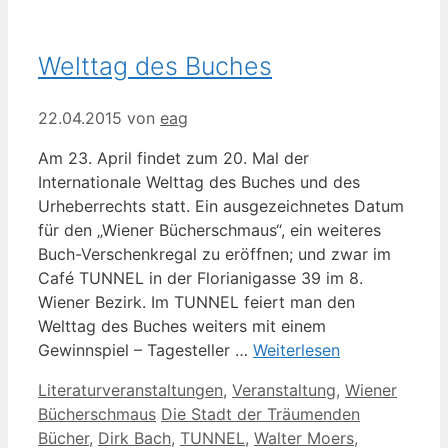
Welttag des Buches
22.04.2015
von
eag
Am 23. April findet zum 20. Mal der
Internationale Welttag des Buches und des
Urheberrechts statt. Ein ausgezeichnetes Datum
für den „Wiener Bücherschmaus“, ein weiteres
Buch-Verschenkregal zu eröffnen; und zwar im
Café TUNNEL in der Florianigasse 39 im 8.
Wiener Bezirk. Im TUNNEL feiert man den
Welttag des Buches weiters mit einem
Gewinnspiel – Tagesteller …
Weiterlesen
Kategorien
Literaturveranstaltungen
,
Veranstaltung
,
Wiener
Schlagwörter
Bücherschmaus
Die Stadt der Träumenden
Bücher
,
Dirk Bach
,
TUNNEL
,
Walter Moers
,