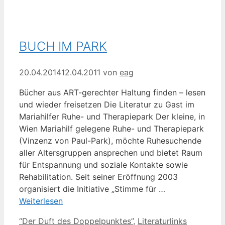
BUCH IM PARK
20.04.2014
12.04.2011
von
eag
Bücher aus ART-gerechter Haltung finden – lesen
und wieder freisetzen Die Literatur zu Gast im
Mariahilfer Ruhe- und Therapiepark Der kleine, in
Wien Mariahilf gelegene Ruhe- und Therapiepark
(Vinzenz von Paul-Park), möchte Ruhesuchende
aller Altersgruppen ansprechen und bietet Raum
für Entspannung und soziale Kontakte sowie
Rehabilitation. Seit seiner Eröffnung 2003
organisiert die Initiative „Stimme für …
Weiterlesen
Kategorien
Schlagwör
“Der Duft des Doppelpunktes”
,
Literaturlinks