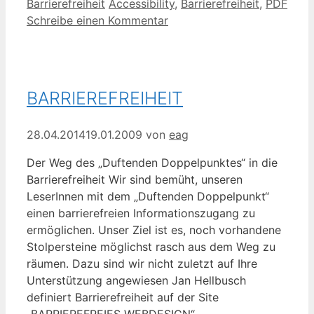
Kategorien
Schlagwörter
Barrierefreiheit
Accessibility
,
Barrierefreiheit
,
PDF
Schreibe einen Kommentar
BARRIEREFREIHEIT
28.04.2014
19.01.2009
von
eag
Der Weg des „Duftenden Doppelpunktes“ in die
Barrierefreiheit Wir sind bemüht, unseren
LeserInnen mit dem „Duftenden Doppelpunkt“
einen barrierefreien Informationszugang zu
ermöglichen. Unser Ziel ist es, noch vorhandene
Stolpersteine möglichst rasch aus dem Weg zu
räumen. Dazu sind wir nicht zuletzt auf Ihre
Unterstützung angewiesen Jan Hellbusch
definiert Barrierefreiheit auf der Site
„BARRIEREFREIES WEBDESIGN“