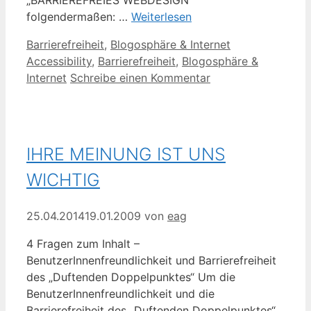
folgendermaßen: …
Weiterlesen
Kategorien
Schlagwörter
Barrierefreiheit
,
Blogosphäre & Internet
Accessibility
,
Barrierefreiheit
,
Blogosphäre &
Internet
Schreibe einen Kommentar
IHRE MEINUNG IST UNS
WICHTIG
25.04.2014
19.01.2009
von
eag
4 Fragen zum Inhalt –
BenutzerInnenfreundlichkeit und Barrierefreiheit
des „Duftenden Doppelpunktes“ Um die
BenutzerInnenfreundlichkeit und die
Barrierefreiheit des „Duftenden Doppelpunktes“