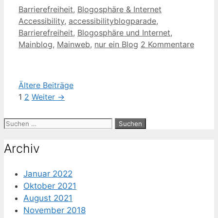
Kategorien
Schlagwörter
Barrierefreiheit
,
Blogosphäre & Internet
Accessibility
,
accessibilityblogparade
,
Barrierefreiheit
,
Blogosphäre und Internet
,
Mainblog
,
Mainweb
,
nur ein Blog
2 Kommentare
Ältere Beiträge
Seite
Seite
1
2
Weiter
→
Suche
nach:
Archiv
Januar 2022
Oktober 2021
August 2021
November 2018