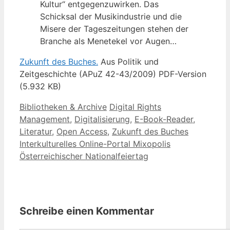
Kultur“ entgegenzuwirken. Das
Schicksal der Musikindustrie und die
Misere der Tageszeitungen stehen der
Branche als Menetekel vor Augen…
Zukunft des Buches.
Aus Politik und
Zeitgeschichte (APuZ 42-43/2009) PDF-Version
(5.932 KB)
Kategorien
Schlagwörter
Bibliotheken & Archive
Digital Rights
Management
,
Digitalisierung
,
E-Book-Reader
,
Literatur
,
Open Access
,
Zukunft des Buches
Interkulturelles Online-Portal Mixopolis
Österreichischer Nationalfeiertag
Schreibe einen Kommentar