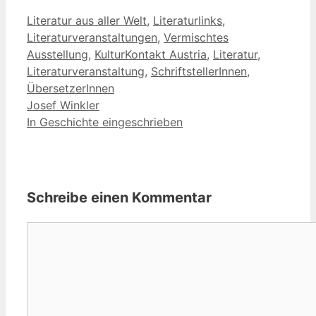
Kategorien
Literatur aus aller Welt
,
Literaturlinks
,
Schlagwörter
Literaturveranstaltungen
,
Vermischtes
Ausstellung
,
KulturKontakt Austria
,
Literatur
,
Literaturveranstaltung
,
SchriftstellerInnen
,
ÜbersetzerInnen
Josef Winkler
In Geschichte eingeschrieben
Schreibe einen Kommentar
Kommentar