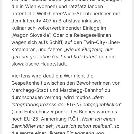
die in Wien wohnen) und ratzfatz landen
potentielle Welt-hinter-Wien-AbenteuerInnen mit
dem Intercity 407 in Bratislava inklusive
kulinarisch-völkerverbindender Einlage im
„Wagon Slovakia“. Oder die ReisegesellInnen
wagen sich aufs Schiff, auf den Twin-City-Liner-
Katamaran, und fahren „
wie im Flugzeug, nur
geräumiger, ohne Gurt und Kotztüten
“ gen die
slowakische Hauptstadt.
Viertens wird deutlich: Wer nicht die
Gespaltenheit zwischen den BewohnerInnen von
Marchegg-Stadt und Marchegg-Bahnhof zu
durchschauen vermag, wird mutlos
„dem
Integrationsprozess der EU-25 entgegenblicken“
(zum Entstehunzeitpunkt des Buches waren es
noch EU-25, Anmerkung P.Ö.)
„Wenn ich einen
Bahnhöfler nur seh, muss ich schon speiben“
, so
die Worte einer
„älteren Einwohnerin von