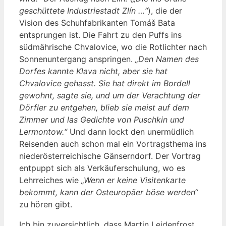
geschüttete Industriestadt Zlín …“
), die der
Vision des Schuhfabrikanten Tomáš Bata
entsprungen ist. Die Fahrt zu den Puffs ins
südmährische Chvalovice, wo die Rotlichter nach
Sonnenuntergang anspringen.
„Den Namen des
Dorfes kannte Klava nicht, aber sie hat
Chvalovice gehasst. Sie hat direkt im Bordell
gewohnt, sagte sie, und um der Verachtung der
Dörfler zu entgehen, blieb sie meist auf dem
Zimmer und las Gedichte von Puschkin und
Lermontow.“
Und dann lockt den unermüdlich
Reisenden auch schon mal ein Vortragsthema ins
niederösterreichische Gänserndorf. Der Vortrag
entpuppt sich als Verkäuferschulung, wo es
Lehrreiches wie
„Wenn er keine Visitenkarte
bekommt, kann der Osteuropäer böse werden“
zu hören gibt.
Ich bin zuversichtlich, dass Martin Leidenfrost