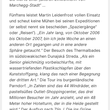
Marchegg-Stadt“
…
Fünftens leistet Martin Leidenfrost vollen Einsatz
und scheut keine Mühen bei seinen Expeditionen
(er selbst nennt sie bescheiden „Spaziergänge“
oder „Reisen“).
„Ein Jahr lang, von Oktober 2006
bis Oktober 2007, bin ich jede Woche an einen
anderen Ort gegangen und in eine andere
Sphäre getaucht.“
Der Besuch des Thermalbades
im südslowakischen Dunajská Streda.
„Als ein
Senior gleichmütig vorbeischlurfte, mit
wassertriefenden Plastikschlapfen über den
Kunststoffgang, klang das nach einer Begegnung
der dritten Art.“
Die Tour ins burgenländische
Parndorf.
„In Zahlen sind das 44 Windräder, ein
pastellsüßes Outlet-Shoppingcenter, das drei
Millionen Besucher im Jahr anzieht, und ein 48
Meter hoher Hotelturm, der in die Heide gestellt
wird.“
Der Ausflug nach Zlín. (
„Die ins Grüne