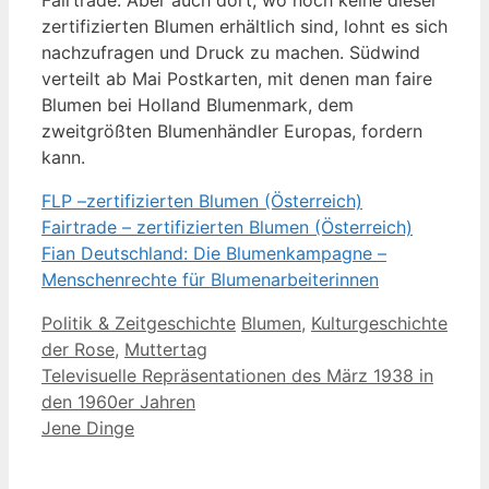
zertifizierten Blumen erhältlich sind, lohnt es sich
nachzufragen und Druck zu machen. Südwind
verteilt ab Mai Postkarten, mit denen man faire
Blumen bei Holland Blumenmark, dem
zweitgrößten Blumenhändler Europas, fordern
kann.
FLP –zertifizierten Blumen (Österreich)
Fairtrade – zertifizierten Blumen (Österreich)
Fian Deutschland: Die Blumenkampagne –
Menschenrechte für Blumenarbeiterinnen
Kategorien
Schlagwörter
Politik & Zeitgeschichte
Blumen
,
Kulturgeschichte
der Rose
,
Muttertag
Televisuelle Repräsentationen des März 1938 in
den 1960er Jahren
Jene Dinge