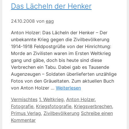
Das Lächeln der Henker
24.10.2008
von
eag
Anton Holzer: Das Lächeln der Henker – Der
unbekannte Krieg gegen die Zivilbevölkerung
1914-1918 Feldpostgrüße von der Hinrichtung:
Morde an Zivilisten waren im Ersten Weltkrieg
gang und gäbe, doch bis heute sind diese
Verbrechen ein Tabu. Dabei gab es Tausende
Augenzeugen – Soldaten überlieferten unzählige
Fotos von den Gräueltaten. Zum aktuellen Buch
von Anton Holzer …
Weiterlesen
Kategorien
Schlagwörter
Vermischtes
1. Weltkrieg
,
Anton Holzer
,
Fotografie
,
Kriegsfotografie
,
Kriegsverbrechen
,
Primus Verlag
,
Zivilbevölkerung
Schreibe einen
Kommentar