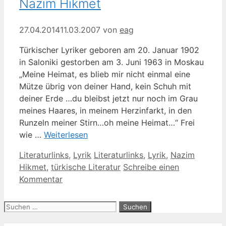
Nazim Hikmet
27.04.2014
11.03.2007
von
eag
Türkischer Lyriker geboren am 20. Januar 1902
in Saloniki gestorben am 3. Juni 1963 in Moskau
„Meine Heimat, es blieb mir nicht einmal eine
Mütze übrig von deiner Hand, kein Schuh mit
deiner Erde …du bleibst jetzt nur noch im Grau
meines Haares, in meinem Herzinfarkt, in den
Runzeln meiner Stirn…oh meine Heimat…“ Frei
wie …
Weiterlesen
Kategorien
Schlagwörter
Literaturlinks
,
Lyrik
Literaturlinks
,
Lyrik
,
Nazim
Hikmet
,
türkische Literatur
Schreibe einen
Kommentar
Suche
nach: