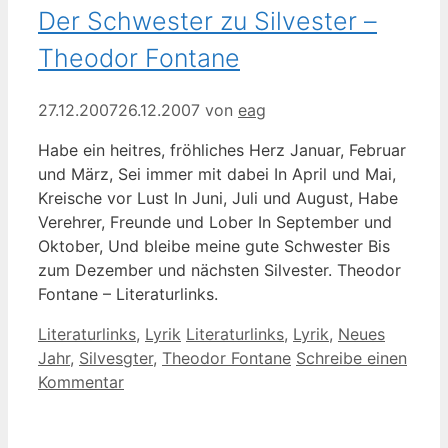
Der Schwester zu Silvester –
Theodor Fontane
27.12.2007
26.12.2007
von
eag
Habe ein heitres, fröhliches Herz Januar, Februar
und März, Sei immer mit dabei In April und Mai,
Kreische vor Lust In Juni, Juli und August, Habe
Verehrer, Freunde und Lober In September und
Oktober, Und bleibe meine gute Schwester Bis
zum Dezember und nächsten Silvester. Theodor
Fontane – Literaturlinks.
Kategorien
Schlagwörter
Literaturlinks
,
Lyrik
Literaturlinks
,
Lyrik
,
Neues
Jahr
,
Silvesgter
,
Theodor Fontane
Schreibe einen
Kommentar