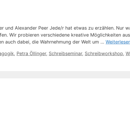
ger und Alexander Peer Jede/r hat etwas zu erzählen. Nur 
en. Wir probieren verschiedene kreative Möglichkeiten aus
elfen auch dabei, die Wahrnehmung der Welt um …
Weiterlese
dagogik
,
Petra Öllinger
,
Schreibseminar
,
Schreibworkshop
,
W