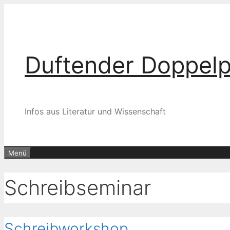
Zum
Inhalt
springen
Duftender Doppel
Infos aus Literatur und Wissenschaft
Menü
Schreibseminar
Schreibworkshop