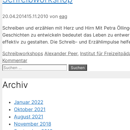
20.04.2014
15.11.2010
von
eag
Schreiben und erzählen mit Herz und Hirn Mit Petra Öllin
Geschichten zu entwickeln bedeutet das Leben zu entwerf
effektiv zu gestalten. Die Schreib- und Erzählimpulse h
Kategorien
Schlagwörter
Schreibworkshops
Alexander Peer
,
Institut für Freizeitpä
Kommentar
Suche
nach:
Archiv
Januar 2022
Oktober 2021
August 2021
November 2018