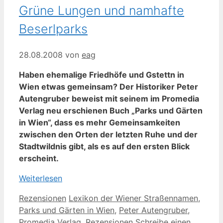
Grüne Lungen und namhafte
Beserlparks
28.08.2008
von
eag
Haben ehemalige Friedhöfe und Gstettn in
Wien etwas gemeinsam? Der Historiker Peter
Autengruber beweist mit seinem im Promedia
Verlag neu erschienen Buch „Parks und Gärten
in Wien“, dass es mehr Gemeinsamkeiten
zwischen den Orten der letzten Ruhe und der
Stadtwildnis gibt, als es auf den ersten Blick
erscheint.
Weiterlesen
Kategorien
Schlagwörter
Rezensionen
Lexikon der Wiener Straßennamen
,
Parks und Gärten in Wien
,
Peter Autengruber
,
Promedia Verlag
,
Rezensionen
Schreibe einen