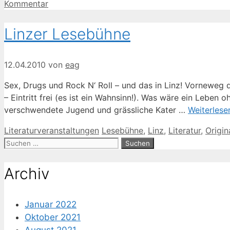
Kommentar
Linzer Lesebühne
12.04.2010
von
eag
Sex, Drugs und Rock N‘ Roll – und das in Linz! Vorneweg 
– Eintritt frei (es ist ein Wahnsinn!). Was wäre ein Lebe
verschwendete Jugend und grässliche Kater …
Weiterlese
Kategorien
Schlagwörter
Literaturveranstaltungen
Lesebühne
,
Linz
,
Literatur
,
Origin
Suche
nach:
Archiv
Januar 2022
Oktober 2021
August 2021