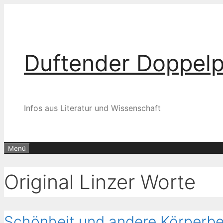
Zum
Inhalt
springen
Duftender Doppel
Infos aus Literatur und Wissenschaft
Menü
Original Linzer Worte
Schönheit und andere Körperb