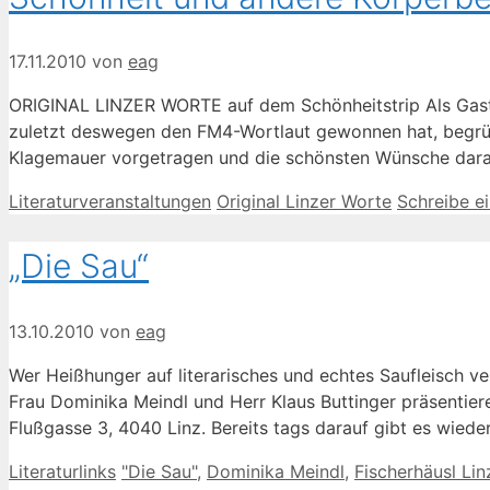
17.11.2010
von
eag
ORIGINAL LINZER WORTE auf dem Schönheitstrip Als Gast w
zuletzt deswegen den FM4-Wortlaut gewonnen hat, begrüßt
Klagemauer vorgetragen und die schönsten Wünsche daraus
Kategorien
Schlagwörter
Literaturveranstaltungen
Original Linzer Worte
Schreibe e
„Die Sau“
13.10.2010
von
eag
Wer Heißhunger auf literarisches und echtes Saufleisch ve
Frau Dominika Meindl und Herr Klaus Buttinger präsentie
Flußgasse 3, 4040 Linz. Bereits tags darauf gibt es wied
Kategorien
Schlagwörter
Literaturlinks
"Die Sau"
,
Dominika Meindl
,
Fischerhäusl Lin