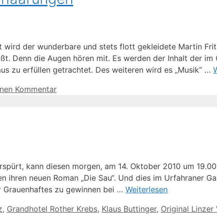
ird der wunderbare und stets flott gekleidete Martin Frit
. Denn die Augen hören mit. Es werden der Inhalt der im 
 zu erfüllen getrachtet. Des weiteren wird es „Musik“ …
W
inen Kommentar
rspürt, kann diesen morgen, am 14. Oktober 2010 um 19.00 U
ren ihren neuen Roman „Die Sau“. Und dies im Urfahraner 
er Grauenhaftes zu gewinnen bei …
Weiterlesen
z
,
Grandhotel Rother Krebs
,
Klaus Buttinger
,
Original Linzer