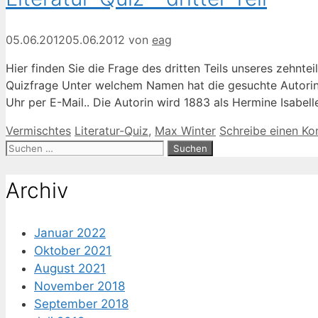
05.06.2012
05.06.2012
von
eag
Hier finden Sie die Frage des dritten Teils unseres zehnte
Quizfrage Unter welchem Namen hat die gesuchte Autorin i
Uhr per E-Mail.. Die Autorin wird 1883 als Hermine Isabel
Kategorien
Schlagwörter
Vermischtes
Literatur-Quiz
,
Max Winter
Schreibe einen K
Suche
nach:
Archiv
Januar 2022
Oktober 2021
August 2021
November 2018
September 2018