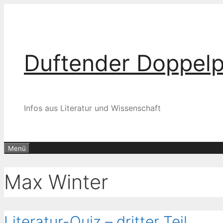
Zum
Inhalt
springen
Duftender Doppel
Infos aus Literatur und Wissenschaft
Menü
Max Winter
Literatur-Quiz – dritter Teil