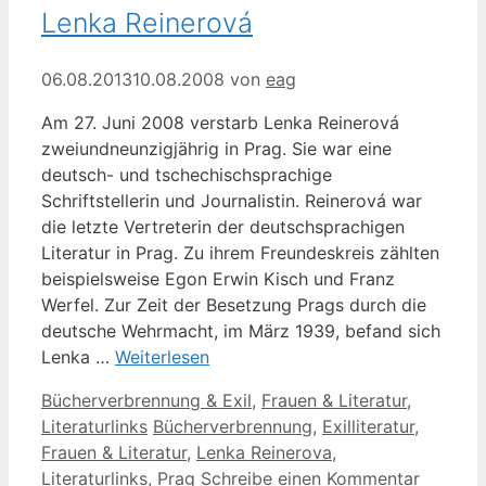
Lenka Reinerová
06.08.2013
10.08.2008
von
eag
Am 27. Juni 2008 verstarb Lenka Reinerová
zweiundneunzigjährig in Prag. Sie war eine
deutsch- und tschechischsprachige
Schriftstellerin und Journalistin. Reinerová war
die letzte Vertreterin der deutschsprachigen
Literatur in Prag. Zu ihrem Freundeskreis zählten
beispielsweise Egon Erwin Kisch und Franz
Werfel. Zur Zeit der Besetzung Prags durch die
deutsche Wehrmacht, im März 1939, befand sich
Lenka …
Weiterlesen
Kategorien
Bücherverbrennung & Exil
,
Frauen & Literatur
,
Schlagwörter
Literaturlinks
Bücherverbrennung
,
Exilliteratur
,
Frauen & Literatur
,
Lenka Reinerova
,
Literaturlinks
,
Prag
Schreibe einen Kommentar