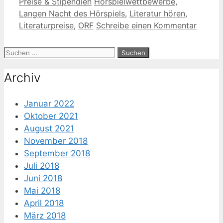
Kategorien
Schlagwörter
Preise & Stipendien
Hörspielwettbewerbe
,
Langen Nacht des Hörspiels
,
Literatur hören
,
Literaturpreise
,
ORF
Schreibe einen Kommentar
Suche
nach:
Archiv
Januar 2022
Oktober 2021
August 2021
November 2018
September 2018
Juli 2018
Juni 2018
Mai 2018
April 2018
März 2018