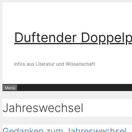
Zum
Inhalt
springen
Duftender Doppel
Infos aus Literatur und Wissenschaft
Menü
Jahreswechsel
Gedanken zum Jahreswechsel