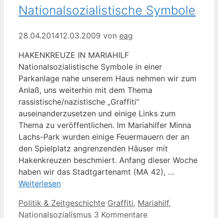
Nationalsozialistische Symbole
28.04.2014
12.03.2009
von
eag
HAKENKREUZE IN MARIAHILF
Nationalsozialistische Symbole in einer
Parkanlage nahe unserem Haus nehmen wir zum
Anlaß, uns weiterhin mit dem Thema
rassistische/nazistische „Graffiti“
auseinanderzusetzen und einige Links zum
Thema zu veröffentlichen. Im Mariahilfer Minna
Lachs-Park wurden einige Feuermauern der an
den Spielplatz angrenzenden Häuser mit
Hakenkreuzen beschmiert. Anfang dieser Woche
haben wir das Stadtgartenamt (MA 42), …
Weiterlesen
Kategorien
Schlagwörter
Politik & Zeitgeschichte
Graffiti
,
Mariahilf
,
Nationalsozialismus
3 Kommentare