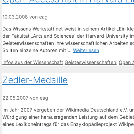
10.03.2008
von
eag
Das Wissens-Werkstatt.net weist in seinem Artikel „Ein klein
der Fakultät „Arts and Sciences“ der Harvard University im
Geisteswissenschaften ihre wissenschaftlichen Arbeiten 
Sollten einzelne Autoren mit …
Weiterlesen
Kategorien
Schlagwörter
Infos aus der Wissenschaft
Geisteswissenschaften
,
Open 
Zedler-Medaille
22.05.2007
von
eag
Im Jahr 2007 vergeben der Wikimedia Deutschland e.V. und
Würdigung einer herausragenden Leistung auf dem Gebiet 
eines Lexikoneintrags für das Enzyklopädieprojekt Wikipe