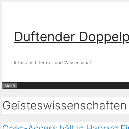
Zum
Inhalt
springen
Duftender Doppel
Infos aus Literatur und Wissenschaft
Menü
Geisteswissenschaften
Open-Access hält in Harvard E