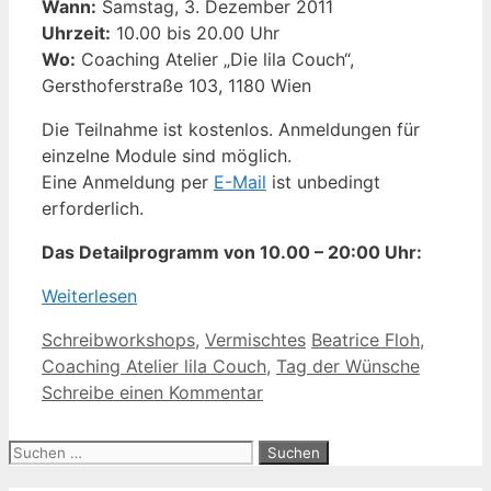
Wann:
Samstag, 3. Dezember 2011
Uhrzeit:
10.00 bis 20.00 Uhr
Wo:
Coaching Atelier „Die lila Couch“,
Gersthoferstraße 103, 1180 Wien
Die Teilnahme ist kostenlos. Anmeldungen für
einzelne Module sind möglich.
Eine Anmeldung per
E-Mail
ist unbedingt
erforderlich.
Das Detailprogramm von 10.00 – 20:00 Uhr:
Weiterlesen
Kategorien
Schlagwörter
Schreibworkshops
,
Vermischtes
Beatrice Floh
,
Coaching Atelier lila Couch
,
Tag der Wünsche
Schreibe einen Kommentar
Suche
nach: