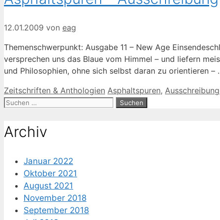
12.01.2009
von
eag
Themenschwerpunkt: Ausgabe 11 – New Age Einsendeschlus
versprechen uns das Blaue vom Himmel – und liefern meist 
und Philosophien, ohne sich selbst daran zu orientieren –
Kategorien
Schlagwörter
Zeitschriften & Anthologien
Asphaltspuren
,
Ausschreibung
Suche
nach:
Archiv
Januar 2022
Oktober 2021
August 2021
November 2018
September 2018