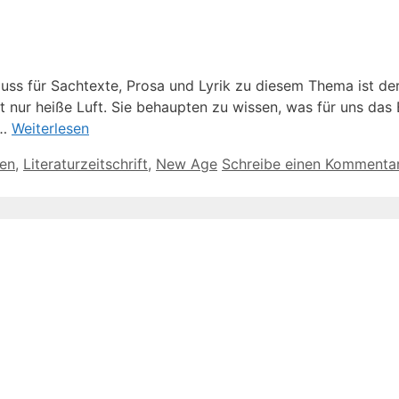
s für Sachtexte, Prosa und Lyrik zu diesem Thema ist der
nur heiße Luft. Sie behaupten zu wissen, was für uns das B
 …
Weiterlesen
en
,
Literaturzeitschrift
,
New Age
Schreibe einen Kommenta