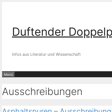
Zum
Inhalt
springen
Duftender Doppel
Infos aus Literatur und Wissenschaft
Menü
Ausschreibungen
Asphaltspuren – Ausschreibung