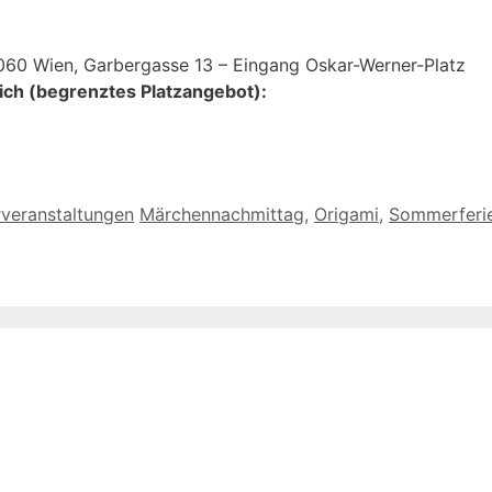
1060 Wien, Garbergasse 13 – Eingang Oskar-Werner-Platz
ich (begrenztes Platzangebot):
Schlagwörter
rveranstaltungen
Märchennachmittag
,
Origami
,
Sommerferie