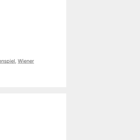
nspiel
,
Wiener