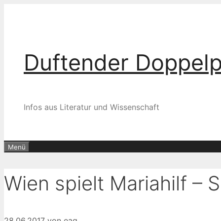
Zum
Inhalt
springen
Duftender Doppel
Infos aus Literatur und Wissenschaft
Menü
Wien spielt Mariahilf –
28.06.2017
von
eag