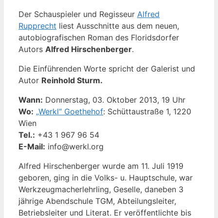
Der Schauspieler und Regisseur
Alfred
Rupprecht
liest Ausschnitte aus dem neuen,
autobiografischen Roman des Floridsdorfer
Autors
Alfred Hirschenberger
.
Die Einführenden Worte spricht der Galerist und
Autor
Reinhold Sturm.
Wann:
Donnerstag, 03. Oktober 2013, 19 Uhr
Wo:
„Werkl“ Goethehof
: Schüttaustraße 1, 1220
Wien
Tel.:
+43 1 967 96 54
E-Mail:
info@werkl.org
Alfred Hirschenberger wurde am 11. Juli 1919
geboren, ging in die Volks- u. Hauptschule, war
Werkzeugmacherlehrling, Geselle, daneben 3
jährige Abendschule TGM, Abteilungsleiter,
Betriebsleiter und Literat. Er veröffentlichte bis