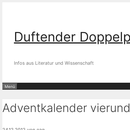
Zum
Inhalt
springen
Duftender Doppel
Infos aus Literatur und Wissenschaft
Menü
Adventkalender vierun
24.12.2012
von
eag