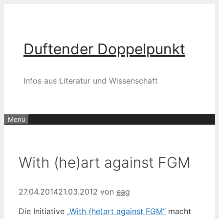
Zum
Inhalt
springen
Duftender Doppelpunkt
Infos aus Literatur und Wissenschaft
Menü
With (he)art against FGM
27.04.2014
21.03.2012
von
eag
Die Initiative
„With (he)art against FGM“
macht