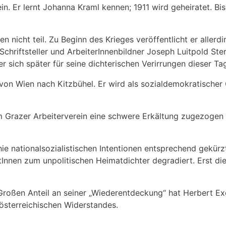
ch ein. Er lernt Johanna Kraml kennen; 1911 wird geheiratet. 
nicht teil. Zu Beginn des Krieges veröffentlicht er allerdi
chriftsteller und ArbeiterInnenbildner Joseph Luitpold Ster
r sich später für seine dichterischen Verirrungen dieser 
 von Wien nach Kitzbühel. Er wird als sozialdemokratischer
em Grazer Arbeiterverein eine schwere Erkältung zugezogen h
ie nationalsozialistischen Intentionen entsprechend gekürz
tInnen zum unpolitischen Heimatdichter degradiert. Erst di
Großen Anteil an seiner „Wiederentdeckung“ hat Herbert E
österreichischen Widerstandes.