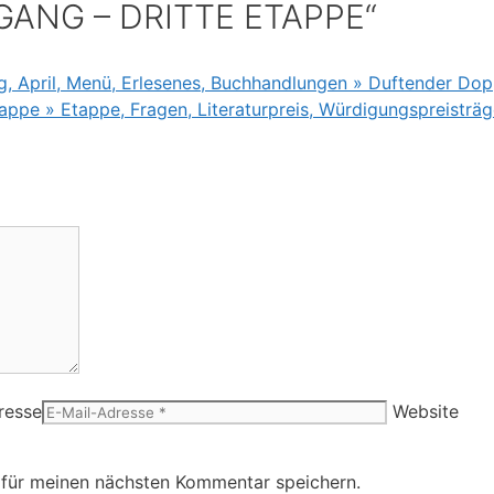
GANG – DRITTE ETAPPE“
g, April, Menü, Erlesenes, Buchhandlungen » Duftender Do
appe » Etappe, Fragen, Literaturpreis, Würdigungspreisträ
resse
Website
 für meinen nächsten Kommentar speichern.