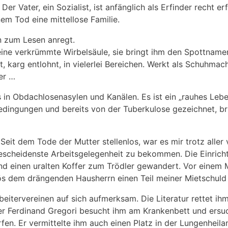
Der Vater, ein Sozialist, ist anfänglich als Erfinder recht er
nem Tod eine mittellose Familie.
ohn zum Lesen anregt.
eine verkrümmte Wirbelsäule, sie bringt ihm den Spottnamen
et, karg entlohnt, in vielerlei Bereichen. Werkt als Schuhmac
er …
s in Obdachlosenasylen und Kanälen. Es ist ein „rauhes Leb
dingungen und bereits von der Tuberkulose gezeichnet, bri
eit dem Tode der Mutter stellenlos, war es mir trotz aller 
 bescheidenste Arbeitsgelegenheit zu bekommen. Die Einri
nd einen uralten Koffer zum Trödler gewandert. Vor einem 
lös dem drängenden Hausherrn einen Teil meiner Mietschuld
itervereinen auf sich aufmerksam. Die Literatur rettet ihm
ler Ferdinand Gregori besucht ihm am Krankenbett und ersu
en. Er vermittelte ihm auch einen Platz in der Lungenheilan