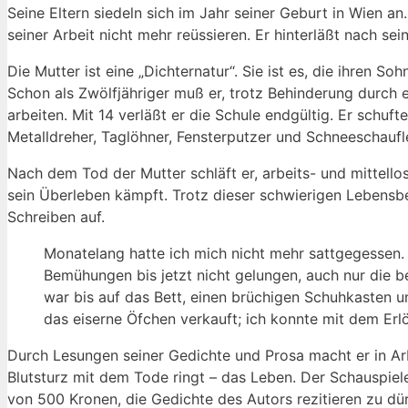
Seine Eltern siedeln sich im Jahr seiner Geburt in Wien an. 
seiner Arbeit nicht mehr reüssieren. Er hinterläßt nach sei
Die Mutter ist eine „Dichternatur“. Sie ist es, die ihren S
Schon als Zwölfjähriger muß er, trotz Behinderung durch 
arbeiten. Mit 14 verläßt er die Schule endgültig. Er schuft
Metalldreher, Taglöhner, Fensterputzer und Schneeschaufl
Nach dem Tod der Mutter schläft er, arbeits- und mittello
sein Überleben kämpft. Trotz dieser schwierigen Lebensbe
Schreiben auf.
Monatelang hatte ich mich nicht mehr sattgegessen. S
Bemühungen bis jetzt nicht gelungen, auch nur die
war bis auf das Bett, einen brüchigen Schuhkasten u
das eiserne Öfchen verkauft; ich konnte mit dem Er
Durch Lesungen seiner Gedichte und Prosa macht er in Arbe
Blutsturz mit dem Tode ringt – das Leben. Der Schauspie
von 500 Kronen, die Gedichte des Autors rezitieren zu dürf